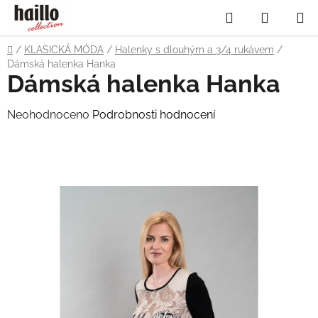
Přejít
Hledat
NÁKUP
na
obsah
KOŠÍK
Domů
/
KLASICKÁ MÓDA
/
Halenky s dlouhým a 3/4 rukávem
/
Dámská halenka Hanka
Dámská halenka Hanka
Průměrné
Neohodnoceno
Podrobnosti hodnocení
hodnocení
produktu
je
0,0
z
5
hvězdiček.