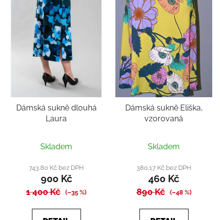
Dámská sukně dlouhá
Dámská sukně Eliška,
Laura
vzorovaná
Průměrné
Skladem
Skladem
hodnocení
produktu
743,80 Kč bez DPH
380,17 Kč bez DPH
900 Kč
460 Kč
je
1 400 Kč
890 Kč
5,0
(–35 %)
(–48 %)
z
5