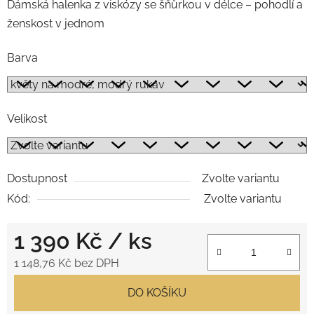
Dámská halenka z viskózy se šňůrkou v délce – pohodlí a
ženskost v jednom
Barva
Velikost
Dostupnost
Zvolte variantu
Kód:
Zvolte variantu
1 390 Kč
/ ks
1 148,76 Kč bez DPH
Měrná cena:
DO KOŠÍKU