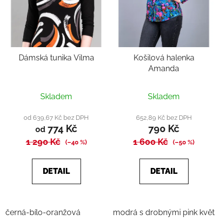
Dámská tunika Vilma
Košilová halenka
Amanda
Skladem
Skladem
od 639,67 Kč bez DPH
652,89 Kč bez DPH
774 Kč
790 Kč
od
1 290 Kč
1 600 Kč
(–40 %)
(–50 %)
DETAIL
DETAIL
černá-bílo-oranžová
modrá s drobnými pink květy