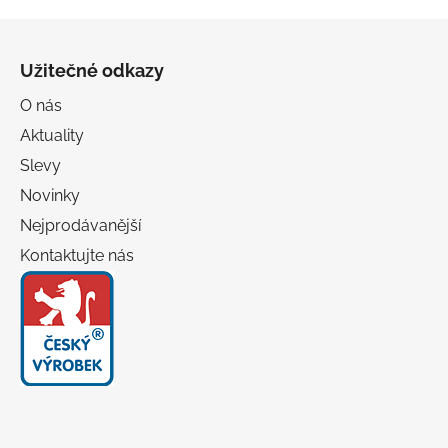
Z
á
Užitečné odkazy
p
a
O nás
t
Aktuality
í
Slevy
Novinky
Nejprodávanější
Kontaktujte nás