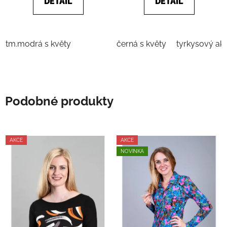
DETAIL
DETAIL
hvězdiček.
tm.modrá s květy
černá s květy
tyrkysový ak
Podobné produkty
AKCE
AKCE
NOVINKA