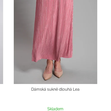
Dámská sukně dlouhá Lea
Průměrné
Skladem