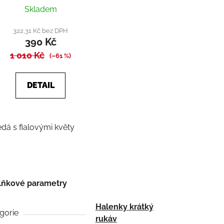
Průměrné
Skladem
hodnocení
produktu
322,31 Kč bez DPH
390 Kč
je
1 010 Kč
5,0
(–61 %)
z
5
DETAIL
hvězdiček.
edá s fialovými květy
lňkové parametry
Halenky krátký
gorie
rukáv