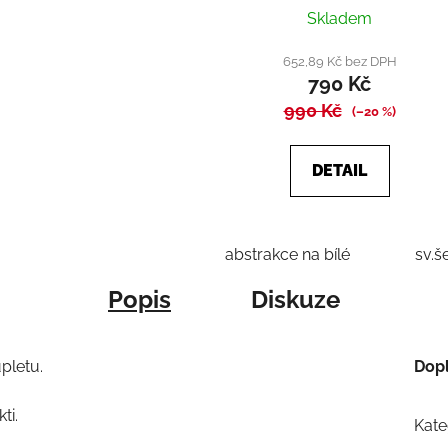
Průměrné
Skladem
hodnocení
produktu
652,89 Kč bez DPH
790 Kč
je
990 Kč
5,0
(–20 %)
z
5
DETAIL
hvězdiček.
abstrakce na bílé
sv.š
Popis
Diskuze
pletu.
Dop
ti.
Kate