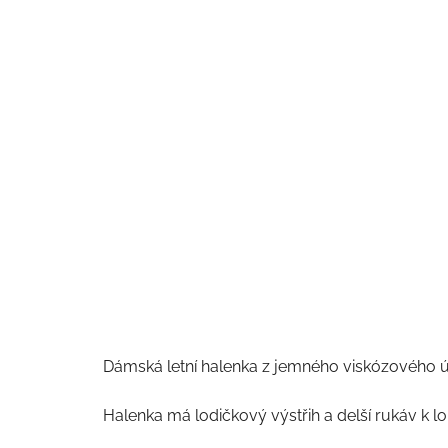
Dámská letní halenka z jemného viskózového ú
Halenka má lodičkový výstřih a delší rukáv k lok