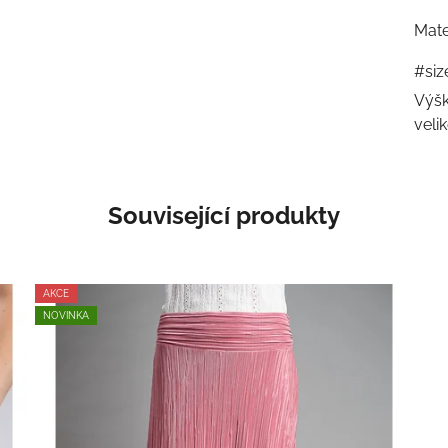
Mate
#siz
Výšk
veli
Související produkty
AKCE
NOVINKA