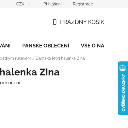
CZK
Přihlášení
Registrace
PRÁZDNÝ KOŠÍK
NÁKUPNÍ
KOŠÍK
VÁNÍ
PÁNSKÉ OBLEČENÍ
VŠE O NÁKUPU
 krátkým rukávem
/
Dámská letní halenka Zina
 halenka Zina
hodnocení