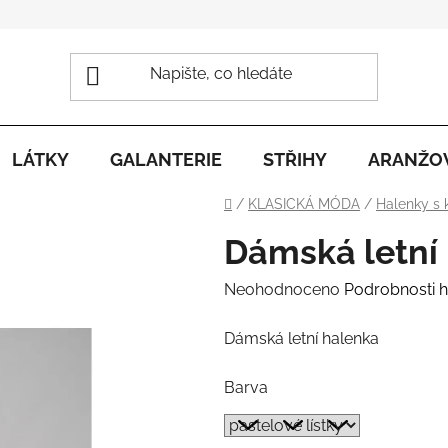
LÁTKY
GALANTERIE
STŘIHY
ARANŽO
Domů
/
KLASICKÁ MÓDA
/
Halenky s
Dámská letní
Průměrné
Neohodnoceno
Podrobnosti 
hodnocení
Dámská letní halenka
produktu
je
Barva
0,0
z