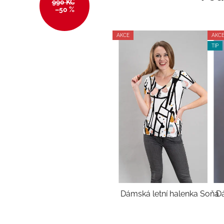
990 KČ
–50 %
AKCE
AKC
TIP
Dámská letní halenka Soňa
Dá