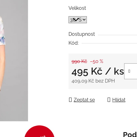
5
Velikost
hvězdiček.
Dostupnost
Kód:
990 Kč
–50 %
495 Kč
/ ks
409,09 Kč bez DPH
Měrná cena:
Zeptat se
Hlídat
Pod