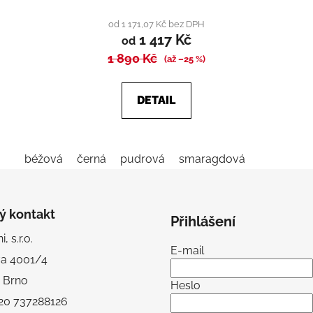
hodnocení
produktu
od 1 171,07 Kč bez DPH
1 417 Kč
je
od
1 890 Kč
4,0
(až –25 %)
z
5
DETAIL
hvězdiček.
béžová
černá
pudrová
smaragdová
ý kontakt
Přihlášení
, s.r.o.
E-mail
va 4001/4
 Brno
Heslo
+420 737288126