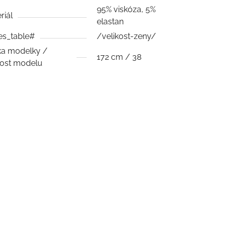
95% viskóza, 5%
riál
elastan
es_table#
/velikost-zeny/
a modelky /
172 cm / 38
kost modelu