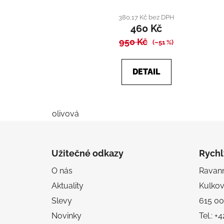
hodnocení
produktu
380,17 Kč bez DPH
460 Kč
je
950 Kč
4,0
(–51 %)
z
5
DETAIL
hvězdiček.
olivová
Z
á
Užitečné odkazy
Rychl
p
O nás
Ravanni
a
Aktuality
Kulko
t
í
Slevy
615 00
Novinky
Tel.: 