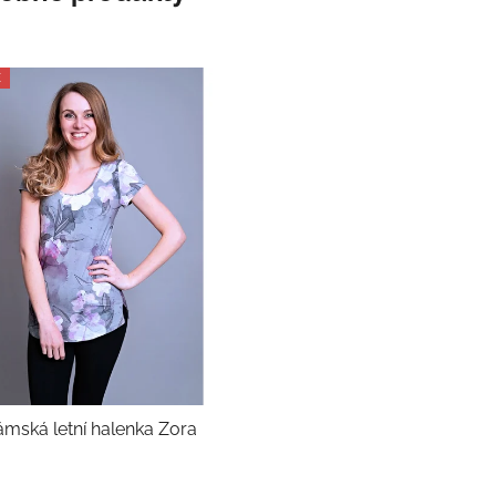
E
mská letní halenka Zora