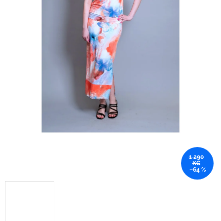
1 290
KČ
–64 %