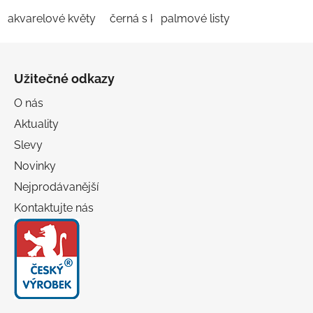
akvarelové květy
černá s květy
palmové listy
Z
á
Užitečné odkazy
p
a
O nás
t
Aktuality
í
Slevy
Novinky
Nejprodávanější
Kontaktujte nás