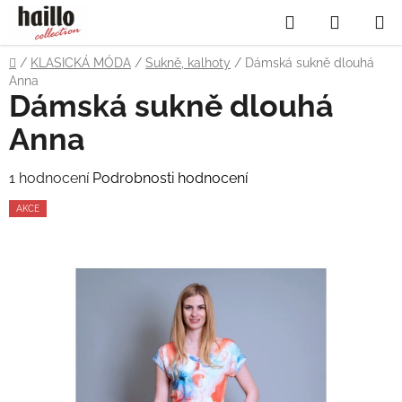
Přejít
Hledat
NÁKUP
na
obsah
KOŠÍK
Domů
/
KLASICKÁ MÓDA
/
Sukně, kalhoty
/
Dámská sukně dlouhá
Anna
Dámská sukně dlouhá
Anna
Průměrné
1 hodnocení
Podrobnosti hodnocení
hodnocení
AKCE
produktu
je
4,0
z
5
hvězdiček.