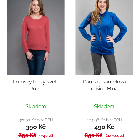
Dámský tenký svetr
Dámská sametová
Julie
mikina Mína
Průměrné
Skladem
Skladem
hodnocení
produktu
322,31 Kč bez DPH
404,96 Kč bez DPH
390 Kč
490 Kč
je
650 Kč
5,0
850 Kč
(–40 %)
(až –44 %)