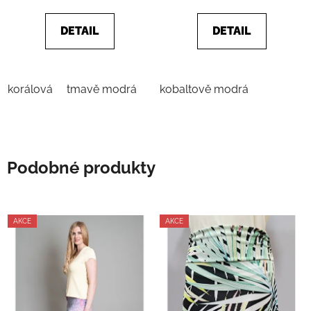
z
5
DETAIL
DETAIL
hvězdiček.
korálová
tmavě modrá
kobaltově modrá
Podobné produkty
AKCE
AKCE