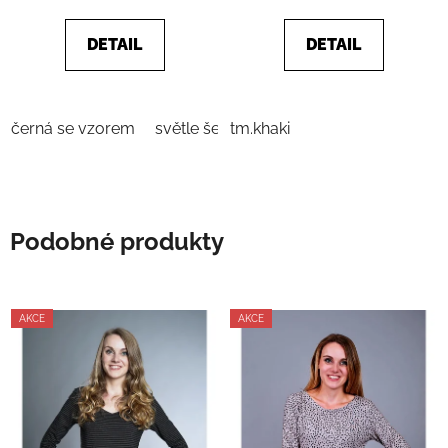
z
5
DETAIL
DETAIL
hvězdiček.
černá se vzorem
světle šedá
tm.khaki
Podobné produkty
AKCE
AKCE