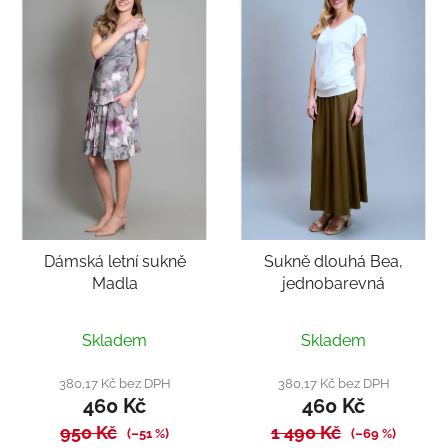
Dámská letní sukně
Sukně dlouhá Bea,
Madla
jednobarevná
Průměrné
Skladem
Skladem
hodnocení
produktu
380,17 Kč bez DPH
380,17 Kč bez DPH
460 Kč
460 Kč
je
950 Kč
1 490 Kč
5,0
(–51 %)
(–69 %)