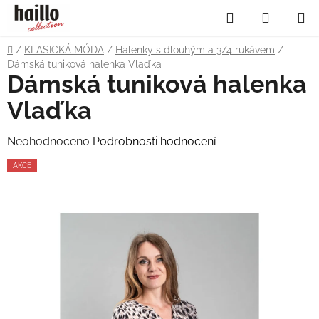
Přejít
Hledat
NÁKUP
na
obsah
KOŠÍK
Domů
/
KLASICKÁ MÓDA
/
Halenky s dlouhým a 3/4 rukávem
/
Dámská tuniková halenka Vlaďka
Dámská tuniková halenka
Vlaďka
Průměrné
Neohodnoceno
Podrobnosti hodnocení
hodnocení
AKCE
produktu
je
0,0
z
5
hvězdiček.