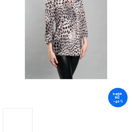
1 450
KČ
–40 %