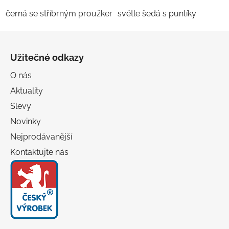
černá se stříbrným proužkem
světle šedá s puntíky
černá se zlatým proužkem
Z
á
Užitečné odkazy
p
a
O nás
t
Aktuality
í
Slevy
Novinky
Nejprodávanější
Kontaktujte nás