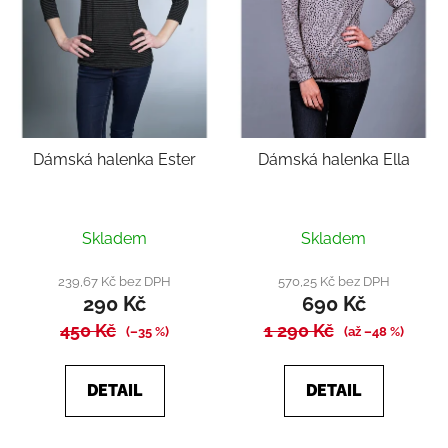
Dámská halenka Ester
Dámská halenka Ella
Průměrné
Skladem
Skladem
hodnocení
produktu
239,67 Kč bez DPH
570,25 Kč bez DPH
290 Kč
690 Kč
je
450 Kč
1 290 Kč
4,3
(–35 %)
(až –48 %)
z
5
DETAIL
DETAIL
hvězdiček.