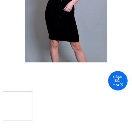
1 890
KČ
–74 %
.