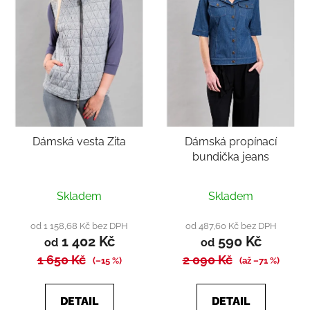
Dámská vesta Zita
Dámská propínací
bundička jeans
Skladem
Skladem
od 1 158,68 Kč bez DPH
od 487,60 Kč bez DPH
1 402 Kč
590 Kč
od
od
1 650 Kč
2 090 Kč
(–15 %)
(až –71 %)
DETAIL
DETAIL