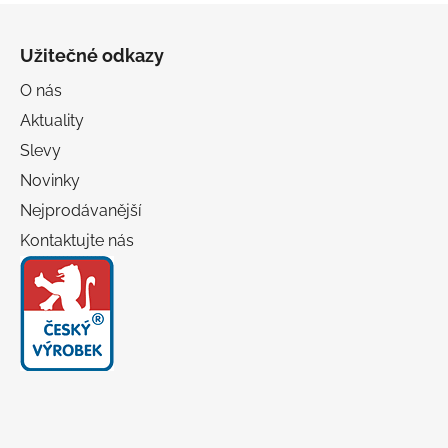
Z
á
Užitečné odkazy
p
a
O nás
t
Aktuality
í
Slevy
Novinky
Nejprodávanější
Kontaktujte nás