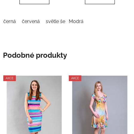
černá
červená
světle šedá
Modrá
žlutá
Podobné produkty
AKCE
AKCE