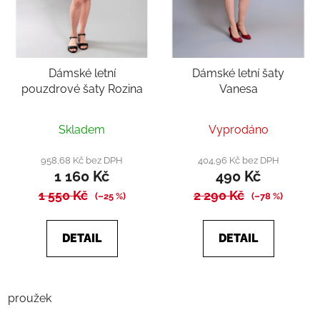
Dámské letní
Dámské letní šaty
pouzdrové šaty Rozina
Vanesa
Průměrné
Skladem
Vyprodáno
hodnocení
produktu
958,68 Kč bez DPH
404,96 Kč bez DPH
1 160 Kč
490 Kč
je
1 550 Kč
2 290 Kč
4,3
(–25 %)
(–78 %)
z
5
DETAIL
DETAIL
hvězdiček.
proužek