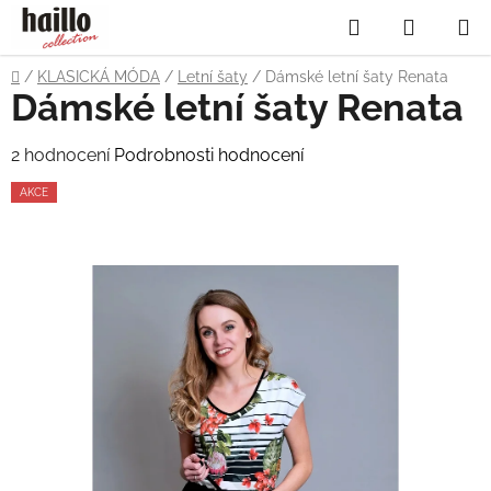
Přejít
Hledat
NÁKUP
na
obsah
KOŠÍK
Domů
/
KLASICKÁ MÓDA
/
Letní šaty
/
Dámské letní šaty Renata
Dámské letní šaty Renata
Průměrné
2 hodnocení
Podrobnosti hodnocení
hodnocení
AKCE
produktu
je
5,0
z
5
hvězdiček.