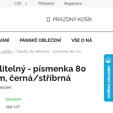
CZK
Přihlášení
Registrace
PRÁZDNÝ KOŠÍK
NÁKUPNÍ
KOŠÍK
VÁNÍ
PÁNSKÉ OBLEČENÍ
VŠE O NÁKUPU
a ověšky
/
Dlouhý zip dělitelný - písmenka 80 cm,
litelný - písmenka 80
m, černá/stříbrná
nocení
Skladem
199-127