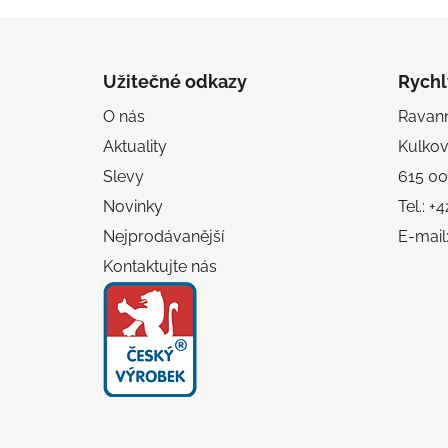
hvězdiček.
Z
á
Užitečné odkazy
Rychl
p
O nás
Ravanni
a
Aktuality
Kulko
t
í
Slevy
615 00
Novinky
Tel.: 
Nejprodávanější
E-mail
Kontaktujte nás