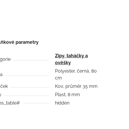
lňkové parametry
Zipy, taháčky a
gorie
ověšky
Polyester, černá, 80
ha
cm
áček
Kov, průměr 35 mm
y
Plast, 8 mm
es_table#
hidden