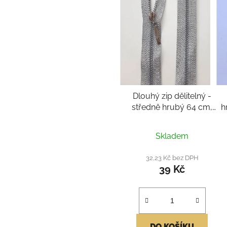
Dlouhý zip dělitelný -
středně hrubý 64 cm,
h
zuby 6 mm
Průměrné
Skladem
hodnocení
produktu
32,23 Kč bez DPH
39 Kč
je
5,0
z
5
hvězdiček.
DO KOŠÍKU