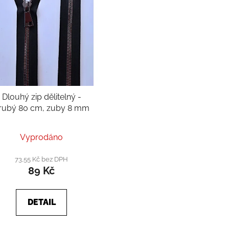
Dlouhý zip dělitelný -
rubý 80 cm, zuby 8 mm
Průměrné
Vyprodáno
hodnocení
produktu
73,55 Kč bez DPH
89 Kč
je
5,0
z
DETAIL
5
hvězdiček.