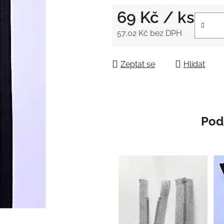
4,5
69 Kč
/ ks
z
5
57,02 Kč bez DPH
hvězdiček.
Měrná cena:
Zeptat se
Hlídat
Pod