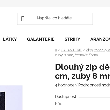
LÁTKY
GALANTERIE
STŘIHY
ARANŽO
Domů
/
GALANTERIE
/
Zipy, taháčky 
zuby 8 mm, černá/stříbrná
Dlouhý zip dě
cm, zuby 8 m
Průměrné
4 hodnocení
Podrobnosti hod
hodnocení
Dostupnost
produktu
Kód:
je