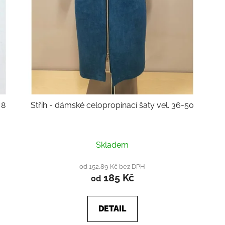
 8
Střih - dámské celopropínací šaty vel. 36-50
Průměrné
Skladem
hodnocení
produktu
od 152,89 Kč bez DPH
185 Kč
je
od
4,8
z
DETAIL
5