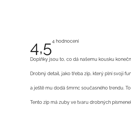
4,5
Průměrné
4 hodnocení
hodnocení
produktu
je
Doplňky jsou to, co dá našemu kousku konečno
4,5
z
5
Drobný detail, jako třeba zip, který plní svoji fun
hvězdiček.
a ještě mu dodá šmrnc současného trendu. To je
Tento zip má zuby ve tvaru drobných písmene