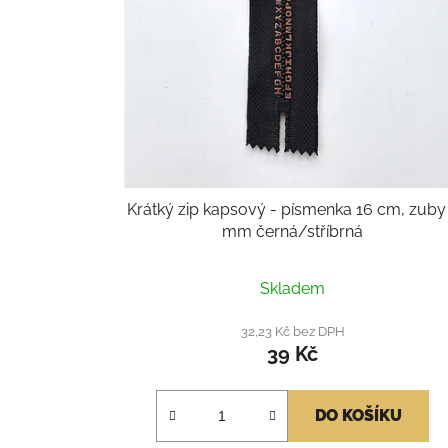
Krátký zip kapsový - písmenka 16 cm, zuby
mm černá/stříbrná
Průměrné
Skladem
hodnocení
produktu
32,23 Kč bez DPH
39 Kč
je
5,0
z
DO KOŠÍKU
5