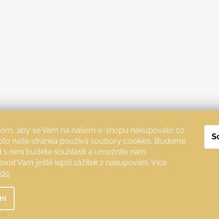
chom, aby se Vám na našem e-shopu nakupovalo co
S
roto naše stránka používá soubory cookies. Budeme
d s nimi budete souhlasit a umožníte nám
ovat Vám ještě lepší zážitek z nakupování.
Více
zde
.
ní
na.