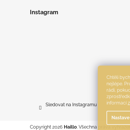
Instagram
Chtěli by
nejlépe. P
rádi, poku
zprostředk
informací
Sledovat na Instagramu
Nastave
Copyright 2026
Haillo
. Všechna práva vyhraze