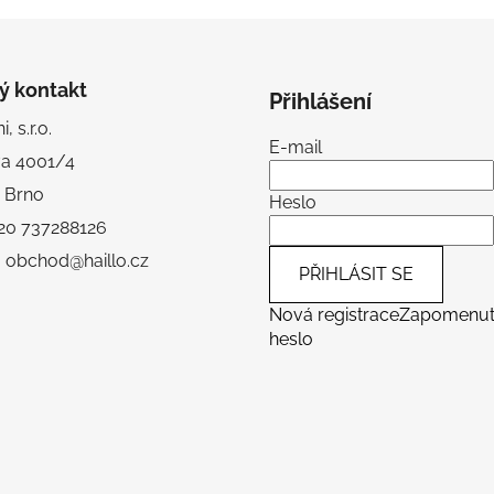
hvězdiček.
ý kontakt
Přihlášení
, s.r.o.
E-mail
va 4001/4
 Brno
Heslo
+420 737288126
: obchod@haillo.cz
PŘIHLÁSIT SE
Nová registrace
Zapomenu
heslo