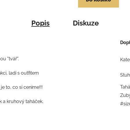
Popis
Diskuze
Dop
u "tvář".
Kate
kci, ladí s outfitem
Stu
Tah
 to, co si ceníme!!!
Zub
k a kruhový taháček.
#siz