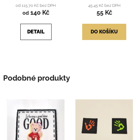
produktu
od 115,70 Kč bez DPH
45,45 Kč bez DPH
140 Kč
55 Kč
je
od
4,4
z
DETAIL
DO KOŠÍKU
5
hvězdiček.
Podobné produkty