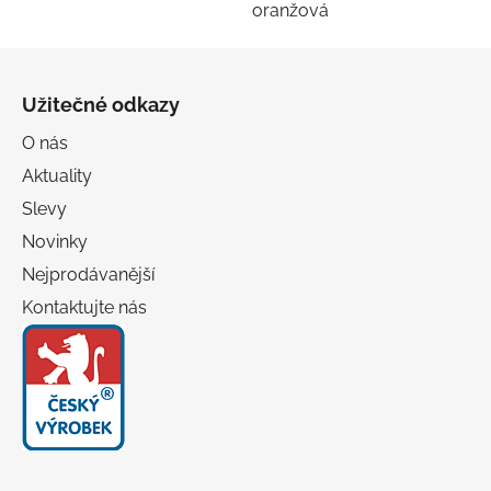
oranžová
Z
á
Užitečné odkazy
p
a
O nás
t
Aktuality
í
Slevy
Novinky
Nejprodávanější
Kontaktujte nás