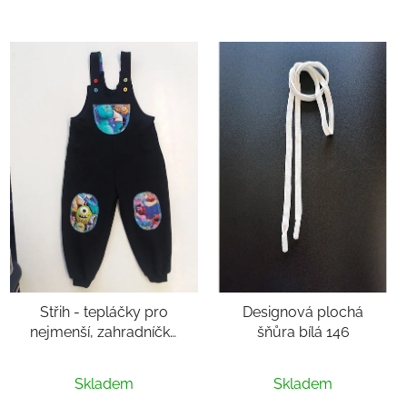
Střih - tepláčky pro
Designová plochá
nejmenší, zahradníčky
šňůra bílá 146
vel. 68-98
Průměrné
Skladem
Skladem
hodnocení