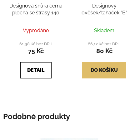
Designová šňůra černá
Designový
plochá se štrasy 140
ověšek/taháček "B"
Průměrné
Průměrné
Vyprodáno
Skladem
hodnocení
hodnocení
produktu
produktu
61,98 Kč bez DPH
66,12 Kč bez DPH
75 Kč
80 Kč
je
je
5,0
5,0
z
z
DETAIL
DO KOŠÍKU
5
5
hvězdiček.
hvězdiček.
Podobné produkty