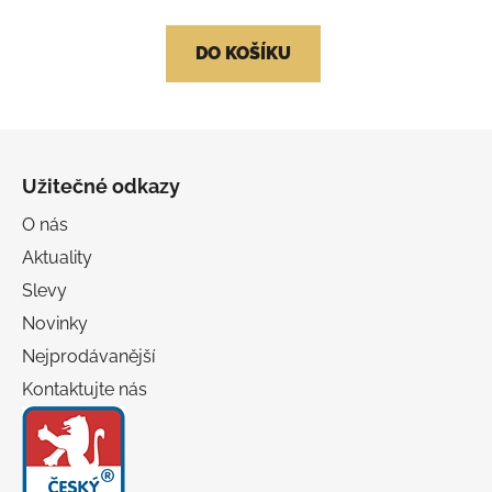
5,0
z
DO KOŠÍKU
5
hvězdiček.
Z
á
Užitečné odkazy
p
a
O nás
t
Aktuality
í
Slevy
Novinky
Nejprodávanější
Kontaktujte nás