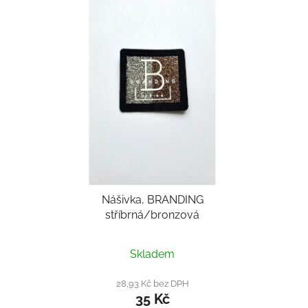
Nášivka, BRANDING
stříbrná/bronzová
Průměrné
Skladem
hodnocení
produktu
28,93 Kč bez DPH
35 Kč
je