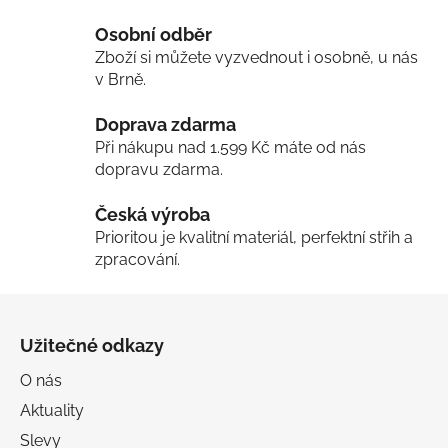
v
l
Osobní odběr
á
Zboží si můžete vyzvednout i osobně, u nás
d
v Brně.
a
c
Doprava zdarma
í
Při nákupu nad 1.599 Kč máte od nás
p
dopravu zdarma.
r
v
Česká výroba
k
Prioritou je kvalitní materiál, perfektní střih a
y
zpracování.
v
ý
Z
p
á
i
Užitečné odkazy
p
s
u
a
O nás
t
Aktuality
í
Slevy