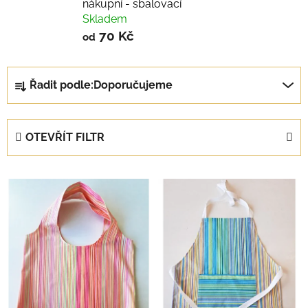
nákupní - sbalovací
Skladem
70 Kč
od
Ř
Řadit podle:
Doporučujeme
a
z
e
OTEVŘÍT FILTR
n
í
V
p
ý
r
p
o
i
d
s
u
p
k
r
t
o
ů