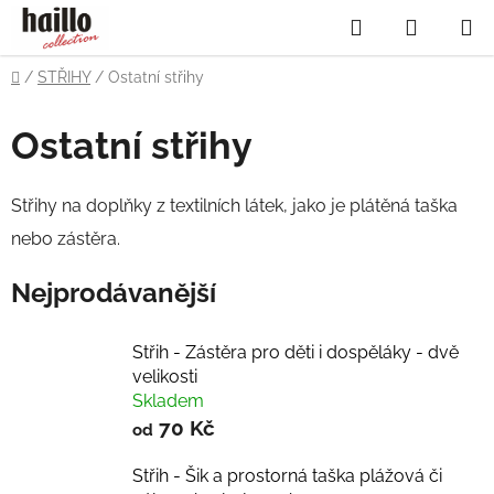
Přejít
Hledat
NÁKUP
na
obsah
KOŠÍK
Domů
/
STŘIHY
/
Ostatní střihy
Ostatní střihy
Střihy na doplňky z textilních látek, jako je plátěná taška
nebo zástěra.
Nejprodávanější
Střih - Zástěra pro děti i dospěláky - dvě
velikosti
Skladem
70 Kč
od
Střih - Šik a prostorná taška plážová či