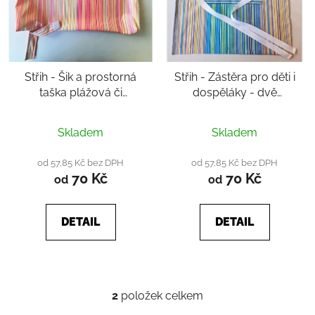
d
u
k
t
Střih - Šik a prostorná
Střih - Zástěra pro děti i
ů
taška plážová či
dospěláky - dvě
nákupní - sbalovací
velikosti
Průměrné
Průměrné
Skladem
Skladem
hodnocení
hodnocení
produktu
produktu
od 57,85 Kč bez DPH
od 57,85 Kč bez DPH
70 Kč
70 Kč
je
je
od
od
5,0
4,0
z
z
DETAIL
DETAIL
5
5
hvězdiček.
hvězdiček.
2
položek celkem
O