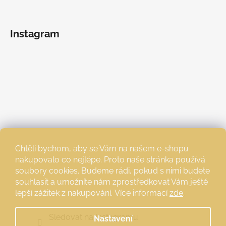
Instagram
Chtěli bychom, aby se Vám na našem e-shopu
nakupovalo co nejlépe. Proto naše stránka používá
soubory cookies. Budeme rádi, pokud s nimi budete
souhlasit a umožníte nám zprostředkovat Vám ještě
lepší zážitek z nakupování.
Více informací
zde
.
Sledovat na Instagramu
Nastavení