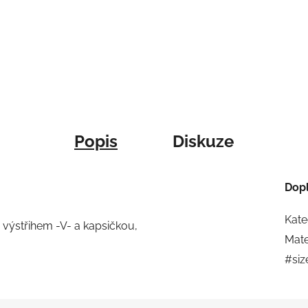
Popis
Diskuze
Dop
Kate
 výstřihem -V- a kapsičkou,
Mate
#siz