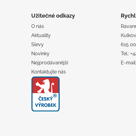
Z
á
Užitečné odkazy
Rychl
p
O nás
Ravanni
a
Aktuality
Kulko
t
í
Slevy
615 00
Novinky
Tel.: 
Nejprodávanější
E-mail
Kontaktujte nás