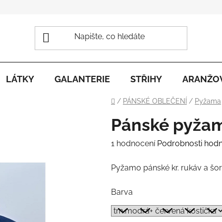
LÁTKY
GALANTERIE
STŘIHY
ARANŽO
Domů
/
PÁNSKÉ OBLEČENÍ
/
Pyžama
Pánské pyžamo
Průměrné
1 hodnocení
Podrobnosti hod
hodnocení
Pyžamo pánské kr. rukáv a šor
produktu
je
Barva
5,0
z