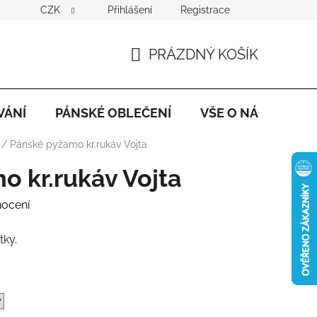
CZK
Přihlášení
Registrace
PRÁZDNÝ KOŠÍK
NÁKUPNÍ
KOŠÍK
VÁNÍ
PÁNSKÉ OBLEČENÍ
VŠE O NÁKUPU
/
Pánské pyžamo kr.rukáv Vojta
 kr.rukáv Vojta
nocení
tky.