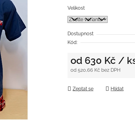
5
Velikost
hvězdiček.
Dostupnost
Kód:
od
630 Kč
/ k
od
520,66 Kč
bez DPH
Měrná cena:
Zeptat se
Hlídat