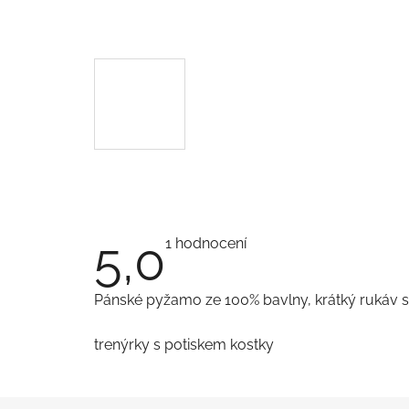
5,0
Průměrné
1 hodnocení
hodnocení
produktu
je
Pánské pyžamo ze 100% bavlny, krátký rukáv s
5,0
z
5
trenýrky s potiskem kostky
hvězdiček.