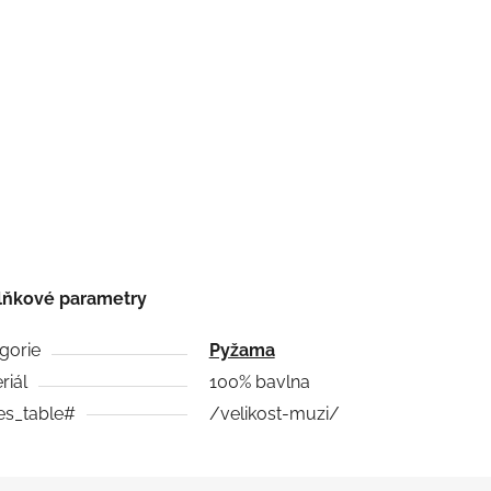
lňkové parametry
gorie
Pyžama
riál
100% bavlna
es_table#
/velikost-muzi/