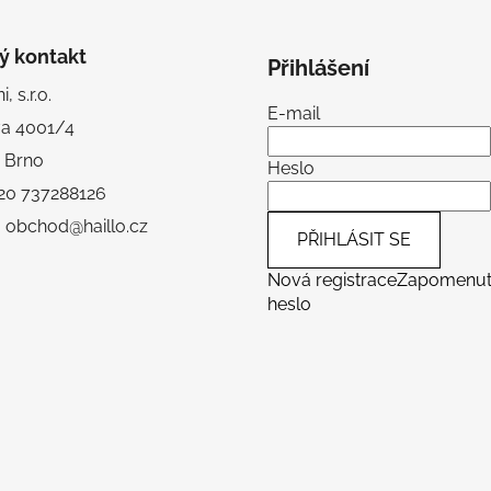
ý kontakt
Přihlášení
, s.r.o.
E-mail
va 4001/4
 Brno
Heslo
+420 737288126
: obchod@haillo.cz
PŘIHLÁSIT SE
Nová registrace
Zapomenu
heslo