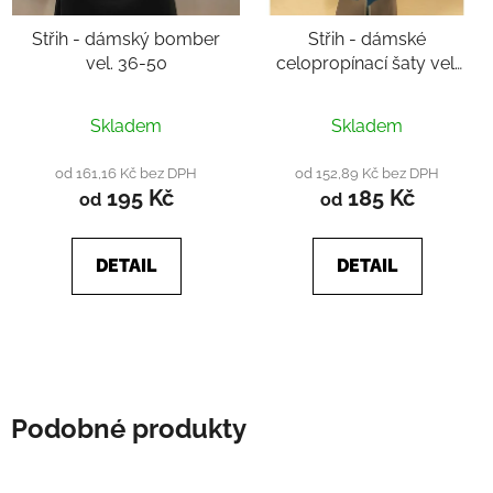
Střih - dámský bomber
Střih - dámské
vel. 36-50
celopropínací šaty vel.
36-50
Průměrné
Průměrné
Skladem
Skladem
hodnocení
hodnocení
produktu
produktu
od 161,16 Kč bez DPH
od 152,89 Kč bez DPH
195 Kč
185 Kč
je
je
od
od
4,3
4,8
z
z
DETAIL
DETAIL
5
5
hvězdiček.
hvězdiček.
Podobné produkty