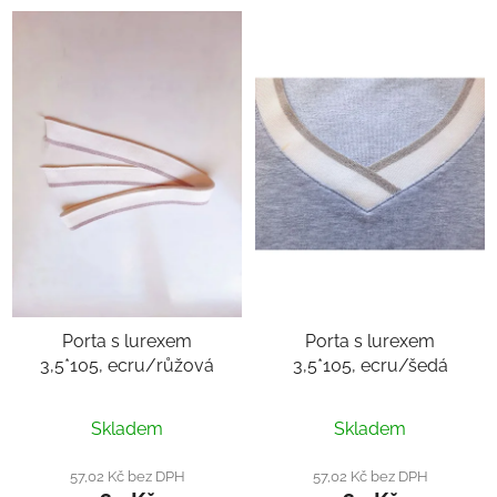
Porta s lurexem
Porta s lurexem
3,5*105, ecru/růžová
3,5*105, ecru/šedá
Průměrné
Skladem
Skladem
hodnocení
produktu
57,02 Kč bez DPH
57,02 Kč bez DPH