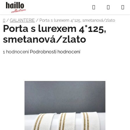
Přejít
Hledat
NÁKUP
na
obsah
KOŠÍK
Domů
/
GALANTERIE
/
Porta s lurexem 4*125, smetanová/zlato
Porta s lurexem 4*125,
smetanová/zlato
Průměrné
1 hodnocení
Podrobnosti hodnocení
hodnocení
produktu
je
5,0
z
5
hvězdiček.