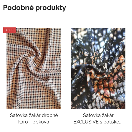
Podobné produkty
AKCE
Šatovka žakár drobné
Šatovka žakár
káro - písková
EXCLUSIVE s potiskem
abstraktní modrá