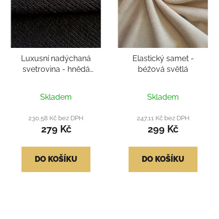
Luxusní nadýchaná
Elastický samet -
svetrovina - hnědá
béžová světlá
tmavá
Průměrné
Skladem
Skladem
hodnocení
produktu
230,58 Kč bez DPH
247,11 Kč bez DPH
279 Kč
299 Kč
je
4,5
z
DO KOŠÍKU
DO KOŠÍKU
5
hvězdiček.