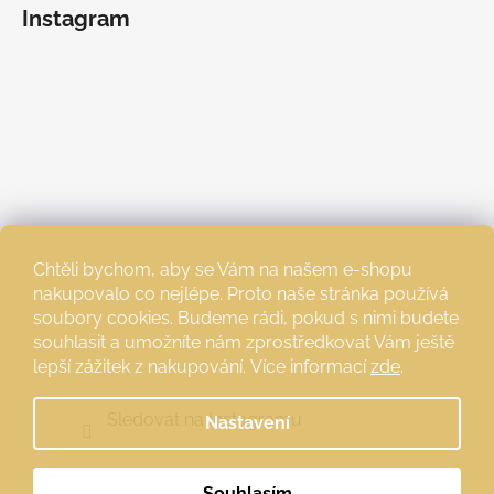
Instagram
Chtěli bychom, aby se Vám na našem e-shopu
nakupovalo co nejlépe. Proto naše stránka používá
soubory cookies. Budeme rádi, pokud s nimi budete
souhlasit a umožníte nám zprostředkovat Vám ještě
lepší zážitek z nakupování.
Více informací
zde
.
Sledovat na Instagramu
Nastavení
Souhlasím