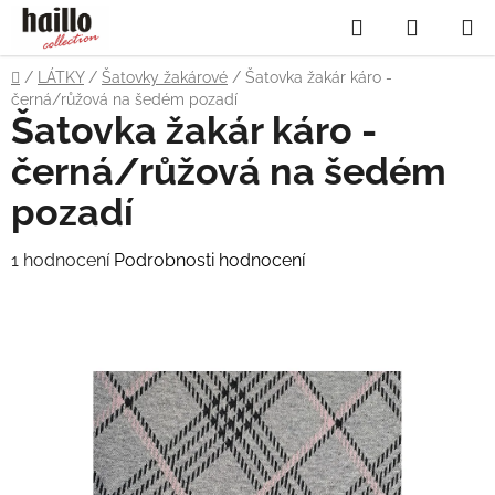
Přejít
Hledat
NÁKUP
na
obsah
KOŠÍK
Domů
/
LÁTKY
/
Šatovky žakárové
/
Šatovka žakár káro -
černá/růžová na šedém pozadí
Šatovka žakár káro -
černá/růžová na šedém
pozadí
Průměrné
1 hodnocení
Podrobnosti hodnocení
hodnocení
produktu
je
5,0
z
5
hvězdiček.