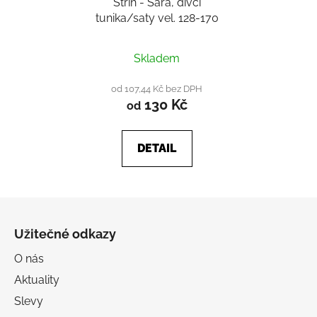
Střih - Sára, dívčí
tunika/saty vel. 128-170
Průměrné
Skladem
hodnocení
produktu
od 107,44 Kč bez DPH
130 Kč
je
od
5,0
z
DETAIL
5
hvězdiček.
Z
á
Užitečné odkazy
p
a
O nás
t
Aktuality
í
Slevy