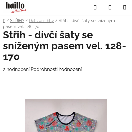
Přejít
Hledat
NÁKUP
na
obsah
KOŠÍK
Domů
/
STŘIHY
/
Dětské střihy
/
Střih - dívčí šaty se sníženým
pasem vel. 128-170
Střih - dívčí šaty se
sníženým pasem vel. 128-
170
Průměrné
2 hodnocení
Podrobnosti hodnocení
hodnocení
produktu
je
4,5
z
5
hvězdiček.