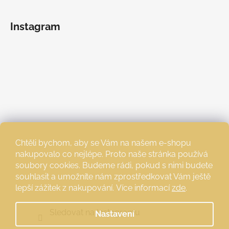
Instagram
Chtěli bychom, aby se Vám na našem e-shopu
nakupovalo co nejlépe. Proto naše stránka používá
soubory cookies. Budeme rádi, pokud s nimi budete
souhlasit a umožníte nám zprostředkovat Vám ještě
lepší zážitek z nakupování.
Více informací
zde
.
Sledovat na Instagramu
Nastavení