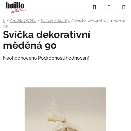
Přejít
Hledat
NÁKUP
na
obsah
KOŠÍK
Domů
/
ARANŽOVÁNÍ
/
Svíčky a košíky
/
Svíčka dekorativní měděná
90
Svíčka dekorativní
měděná 90
Průměrné
Neohodnoceno
Podrobnosti hodnocení
hodnocení
produktu
je
0,0
z
5
hvězdiček.