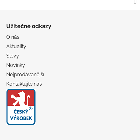
Z
á
Užitečné odkazy
p
a
O nás
t
Aktuality
í
Slevy
Novinky
Nejprodávanější
Kontaktujte nás