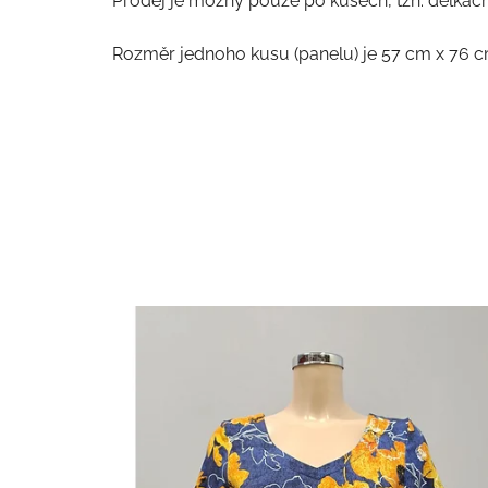
Prodej je možný pouze po kusech, tzn. délkách
Rozměr jednoho kusu (panelu) je 57 cm x 76 c