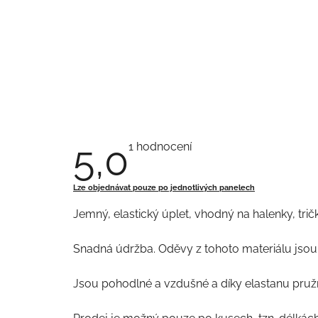
5,0
Průměrné
1 hodnocení
hodnocení
produktu
je
Lze objednávat pouze po jednotlivých panelech
5,0
z
Jemný, elastický úplet, vhodný na halenky, tričk
5
hvězdiček.
Snadná údržba. Oděvy z tohoto materiálu jsou 
Jsou pohodlné a vzdušné a díky elastanu pruž