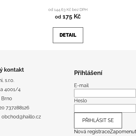
produktu
od 144,63 Kč bez DPH
175 Kč
je
od
4,6
z
DETAIL
5
hvězdiček.
ý kontakt
Přihlášení
, s.r.o.
E-mail
va 4001/4
 Brno
Heslo
+420 737288126
: obchod@haillo.cz
PŘIHLÁSIT SE
Nová registrace
Zapomenu