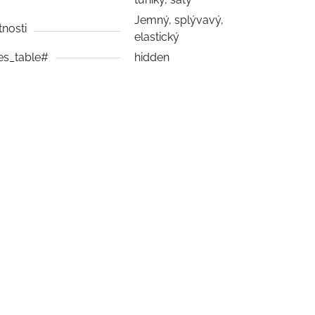
Jemný, splývavý,
tnosti
elastický
es_table#
hidden