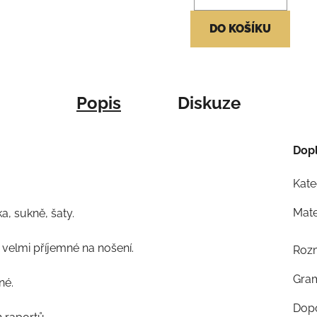
DO KOŠÍKU
Popis
Diskuze
Dop
Kate
Mate
a, sukně, šaty.
velmi příjemné na nošení.
Roz
Gra
né.
Dopo