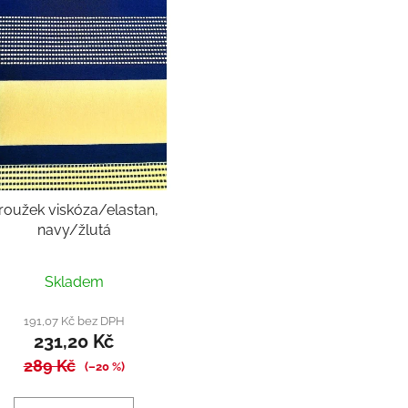
roužek viskóza/elastan,
navy/žlutá
Skladem
191,07 Kč bez DPH
231,20 Kč
289 Kč
(–20 %)