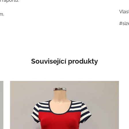
 raportů.
Vlas
m.
#siz
Související produkty