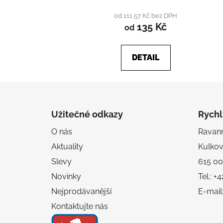
produktu
od 111,57 Kč bez DPH
135 Kč
je
od
4,7
z
DETAIL
5
hvězdiček.
Z
á
Užitečné odkazy
Rychl
p
O nás
Ravanni
a
Aktuality
Kulko
t
í
Slevy
615 00
Novinky
Tel.: 
Nejprodávanější
E-mail
Kontaktujte nás