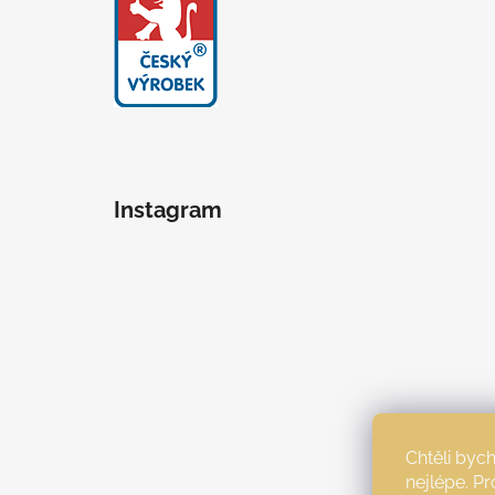
Instagram
Chtěli by
nejlépe. P