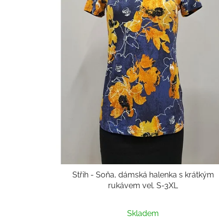
Střih - Soňa, dámská halenka s krátkým
rukávem vel. S-3XL
Průměrné
Skladem
hodnocení