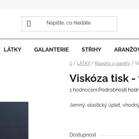
LÁTKY
GALANTERIE
STŘIHY
ARANŽO
Domů
/
LÁTKY
/
Raporty a panely
/
Vi
Viskóza tisk -
Průměrné
1 hodnocení
Podrobnosti hod
hodnocení
Jemný, elastický úplet, vhodný
produktu
je
5,0
z
Dostupnost