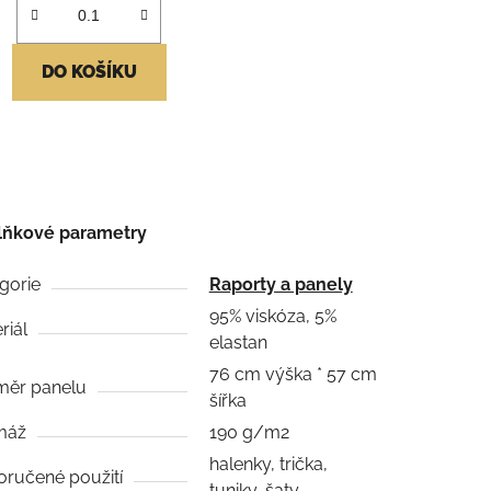
DO KOŠÍKU
lňkové parametry
gorie
Raporty a panely
95% viskóza, 5%
riál
elastan
76 cm výška * 57 cm
měr panelu
šířka
máž
190 g/m2
halenky, trička,
ručené použití
tuniky, šaty