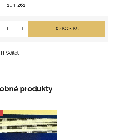
104-261
DO KOŠÍKU
Sdílet
obné produkty
E