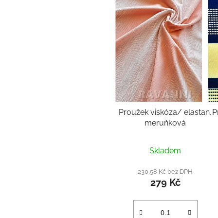
Proužek viskóza/ elastan,
P
meruňková
Skladem
230,58 Kč bez DPH
279 Kč