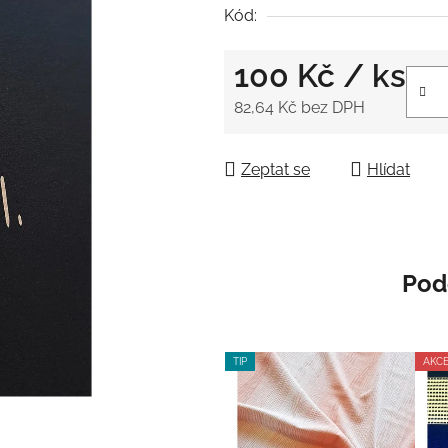
5
Kód:
hvězdiček.
100 Kč
/ ks
82,64 Kč bez DPH
Měrná cena:
Zeptat se
Hlídat
Pod
TIP
AKC