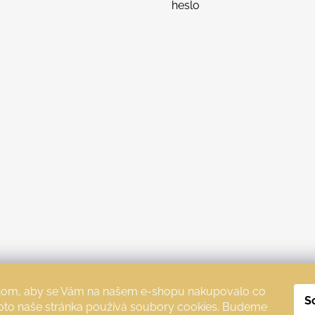
heslo
chom, aby se Vám na našem e-shopu nakupovalo co
S
roto naše stránka používá soubory cookies. Budeme