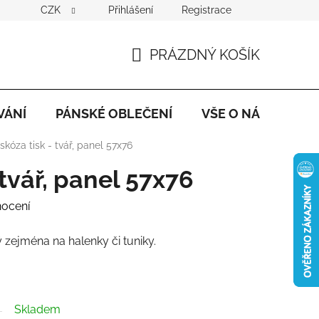
CZK
Přihlášení
Registrace
PRÁZDNÝ KOŠÍK
NÁKUPNÍ
KOŠÍK
VÁNÍ
PÁNSKÉ OBLEČENÍ
VŠE O NÁKUPU
skóza tisk - tvář, panel 57x76
 tvář, panel 57x76
nocení
 zejména na halenky či tuniky.
Skladem