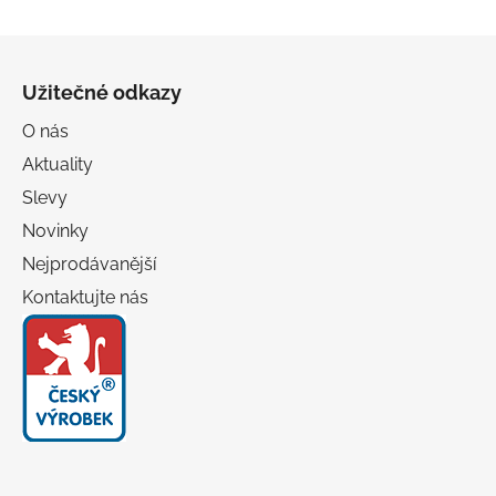
Z
á
Užitečné odkazy
p
a
O nás
t
Aktuality
í
Slevy
Novinky
Nejprodávanější
Kontaktujte nás