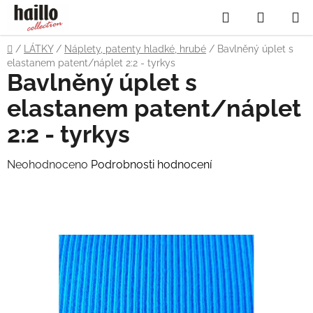
Přejít
Hledat
NÁKUP
na
obsah
KOŠÍK
Domů
/
LÁTKY
/
Náplety, patenty hladké, hrubé
/
Bavlněný úplet s
elastanem patent/náplet 2:2 - tyrkys
Bavlněný úplet s
elastanem patent/náplet
2:2 - tyrkys
Průměrné
Neohodnoceno
Podrobnosti hodnocení
hodnocení
produktu
je
0,0
z
5
hvězdiček.