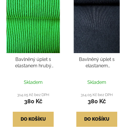
Bavlněný úplet s
Bavlněný úplet s
elastanem hrubý
elastanem
patent/náplet 2:2 -
patent/náplet 1:1 - šedá
zelený
tmavá
Skladem
Skladem
314,05 Kč bez DPH
314,05 Kč bez DPH
380 Kč
380 Kč
DO KOŠÍKU
DO KOŠÍKU