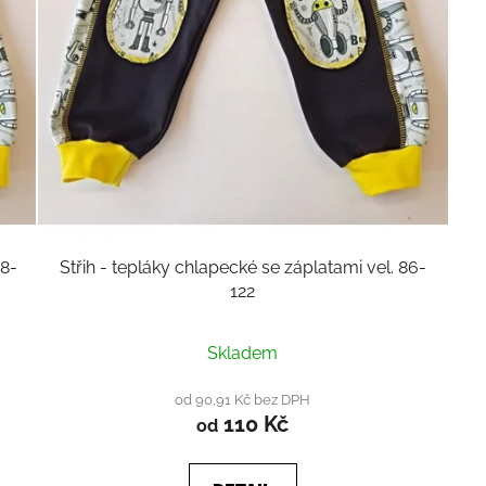
28-
Střih - tepláky chlapecké se záplatami vel. 86-
122
Průměrné
Skladem
hodnocení
produktu
od 90,91 Kč bez DPH
110 Kč
je
od
4,0
z