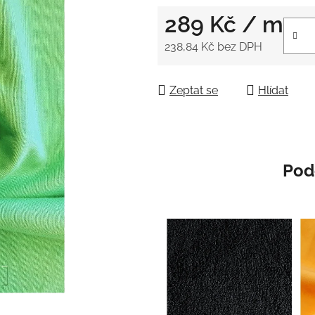
0,0
289 Kč
/ m
z
5
238,84 Kč bez DPH
hvězdiček.
Měrná cena:
Zeptat se
Hlídat
Pod