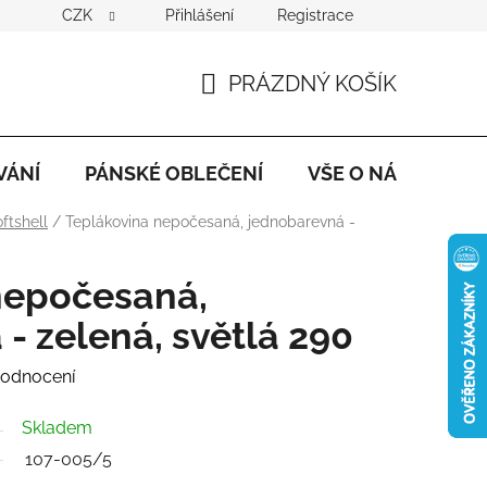
CZK
Přihlášení
Registrace
PRÁZDNÝ KOŠÍK
NÁKUPNÍ
KOŠÍK
VÁNÍ
PÁNSKÉ OBLEČENÍ
VŠE O NÁKUPU
oftshell
/
Teplákovina nepočesaná, jednobarevná -
nepočesaná,
- zelená, světlá 290
hodnocení
Skladem
107-005/5