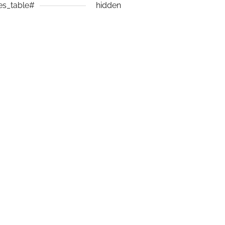
es_table#
hidden