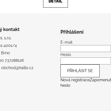
DETAIL
5
hvězdiček.
ý kontakt
Přihlášení
, s.r.o.
E-mail
va 4001/4
 Brno
Heslo
+420 737288126
: obchod@haillo.cz
PŘIHLÁSIT SE
Nová registrace
Zapomenu
heslo