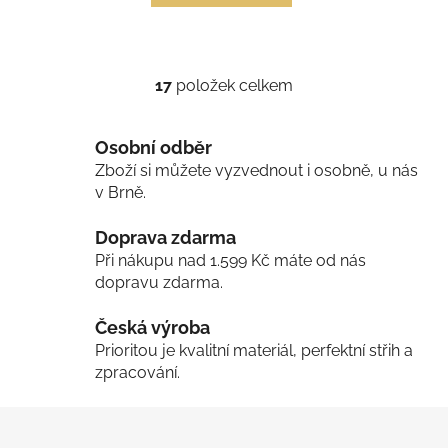
17
položek celkem
O
v
l
Osobní odběr
á
Zboží si můžete vyzvednout i osobně, u nás
d
v Brně.
a
c
Doprava zdarma
í
Při nákupu nad 1.599 Kč máte od nás
p
dopravu zdarma.
r
v
Česká výroba
k
Prioritou je kvalitní materiál, perfektní střih a
y
zpracování.
v
ý
Z
p
á
i