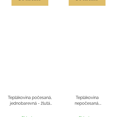
5
hvězdiček.
Teplákovina počesaná,
Teplákovina
jednobarevná - žlutá
nepočesaná,
290
jednobarevná -
červená 290