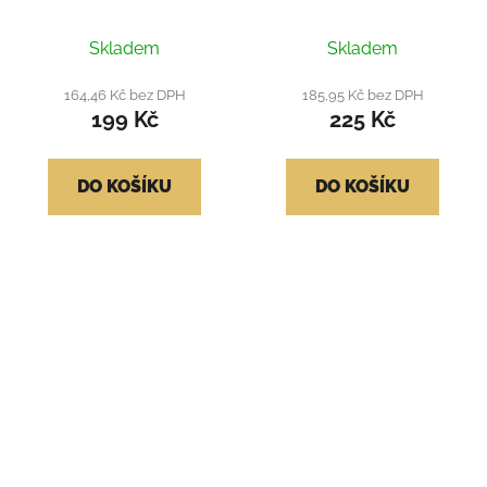
Průměrné
Skladem
Skladem
hodnocení
produktu
164,46 Kč bez DPH
185,95 Kč bez DPH
199 Kč
225 Kč
je
4,5
z
DO KOŠÍKU
DO KOŠÍKU
5
hvězdiček.