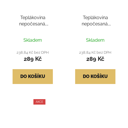
Teplákovina
Teplákovina
nepočesaná,
nepočesaná,
jednobarevná - zelená
jednobarevná - zelená,
290
světlá 290
Skladem
Skladem
238,84 Kč bez DPH
238,84 Kč bez DPH
289 Kč
289 Kč
DO KOŠÍKU
DO KOŠÍKU
AKCE