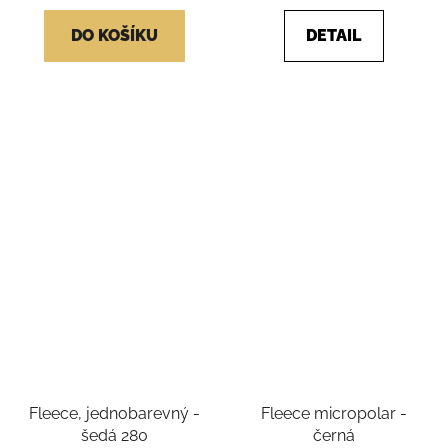
DO KOŠÍKU
DETAIL
Fleece, jednobarevný -
Fleece micropolar -
šedá 280
černá