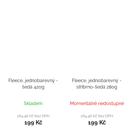
Fleece, jednobarevný -
Fleece, jednobarevný -
šedá 420g
stříbrno-šedá 280g
Skladem
Momentálně nedostupné
164,46 Kč bez DPH
164,46 Kč bez DPH
199 Kč
199 Kč