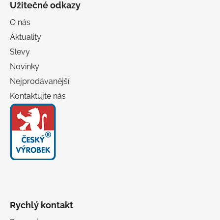
Užitečné odkazy
p
s
u
a
O nás
t
Aktuality
í
Slevy
Novinky
Nejprodávanější
Kontaktujte nás
Rychlý kontakt