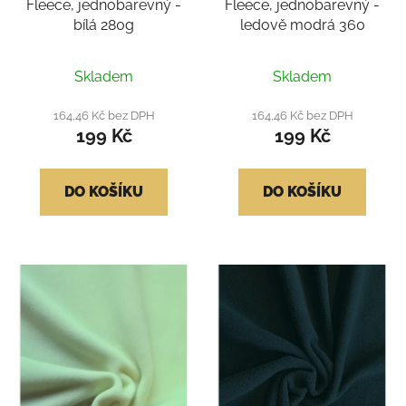
Fleece, jednobarevný -
Fleece, jednobarevný -
ů
bílá 280g
ledově modrá 360
Skladem
Skladem
164,46 Kč bez DPH
164,46 Kč bez DPH
199 Kč
199 Kč
DO KOŠÍKU
DO KOŠÍKU