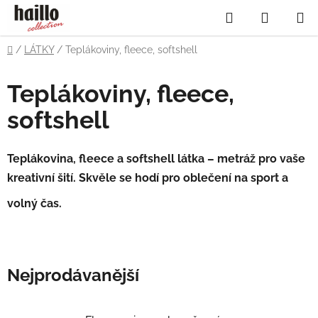
Přejít
Hledat
NÁKUP
na
obsah
KOŠÍK
Domů
/
LÁTKY
/
Teplákoviny, fleece, softshell
Teplákoviny, fleece,
softshell
Teplákovina, fleece a softshell látka – metráž pro vaše
kreativní šití. Skvěle se hodí pro oblečení na sport a
volný čas.
Nejprodávanější