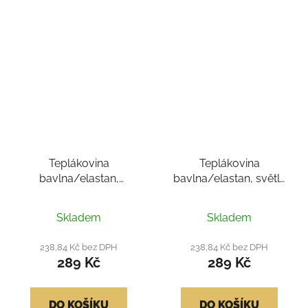
Teplákovina
Teplákovina
bavlna/elastan,
bavlna/elastan, světle
jednobarevná - melír
skořicová 240
Průměrné
sv. šedá
Skladem
Skladem
hodnocení
produktu
238,84 Kč bez DPH
238,84 Kč bez DPH
289 Kč
289 Kč
je
4,5
z
DO KOŠÍKU
DO KOŠÍKU