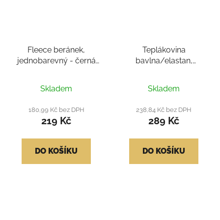
Fleece beránek,
Teplákovina
jednobarevný - černá
bavlna/elastan,
360
šedozelená světlá 240
Průměrné
Skladem
Skladem
hodnocení
produktu
180,99 Kč bez DPH
238,84 Kč bez DPH
219 Kč
289 Kč
je
5,0
z
DO KOŠÍKU
DO KOŠÍKU
5
hvězdiček.