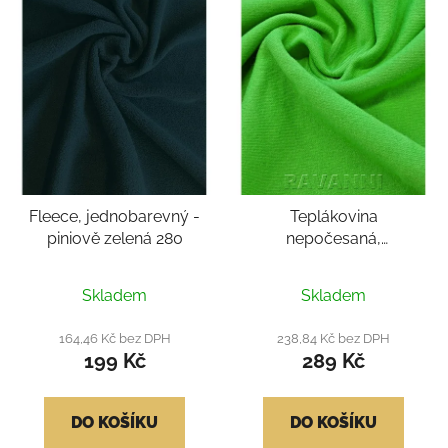
Fleece, jednobarevný -
Teplákovina
piniově zelená 280
nepočesaná,
jednobarevná - zelená
290
Skladem
Skladem
164,46 Kč bez DPH
238,84 Kč bez DPH
199 Kč
289 Kč
DO KOŠÍKU
DO KOŠÍKU