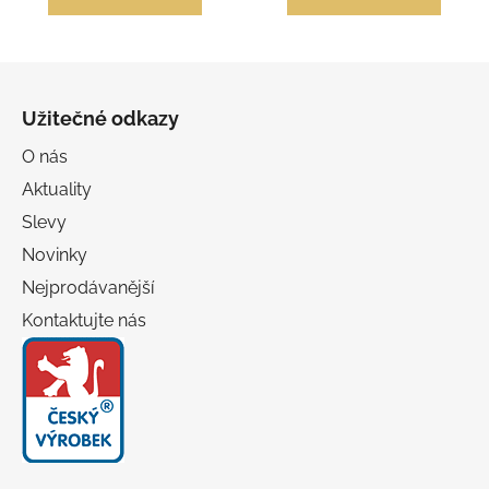
5
5
hvězdiček.
hvězdiček.
Z
á
Užitečné odkazy
p
a
O nás
t
Aktuality
í
Slevy
Novinky
Nejprodávanější
Kontaktujte nás