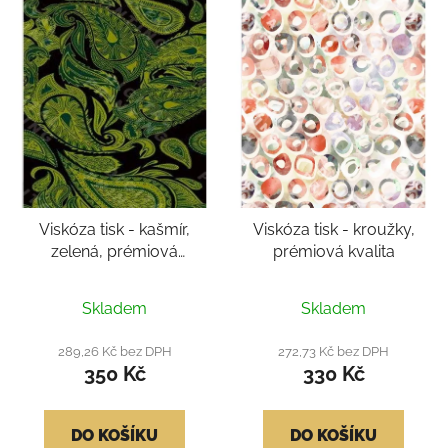
Viskóza tisk - kašmír,
Viskóza tisk - kroužky,
zelená, prémiová
prémiová kvalita
kvalita
Průměrné
Průměrné
Skladem
Skladem
hodnocení
hodnocení
produktu
produktu
289,26 Kč bez DPH
272,73 Kč bez DPH
350 Kč
330 Kč
je
je
5,0
5,0
z
z
DO KOŠÍKU
DO KOŠÍKU