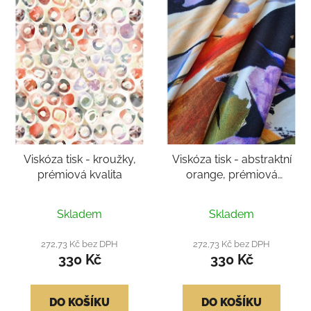
Viskóza tisk - kroužky,
Viskóza tisk - abstraktní
prémiová kvalita
orange, prémiová
kvalita
Průměrné
Průměrné
Skladem
Skladem
hodnocení
hodnocení
produktu
produktu
272,73 Kč bez DPH
272,73 Kč bez DPH
330 Kč
330 Kč
je
je
5,0
4,2
z
z
DO KOŠÍKU
DO KOŠÍKU