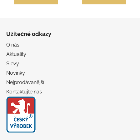
5
5
hvězdiček.
hvězdiček.
Z
á
Užitečné odkazy
p
a
O nás
t
Aktuality
í
Slevy
Novinky
Nejprodávanější
Kontaktujte nás