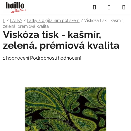
Přejít
Hledat
NÁKUP
na
obsah
KOŠÍK
Domů
/
LÁTKY
/
Látky s digitálním potiskem
/
Viskóza tisk - kašmír,
zelená, prémiová kvalita
Viskóza tisk - kašmír,
zelená, prémiová kvalita
Průměrné
1 hodnocení
Podrobnosti hodnocení
hodnocení
produktu
je
5,0
z
5
hvězdiček.