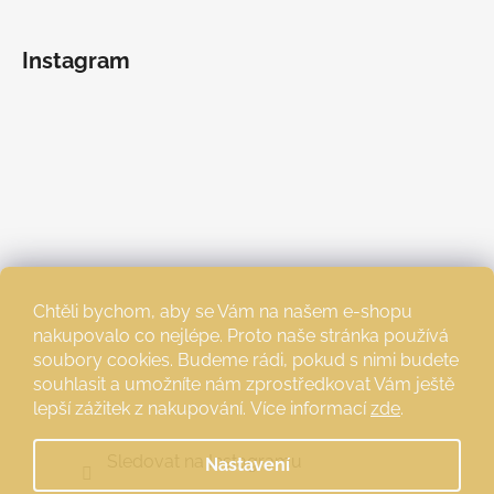
Instagram
Chtěli bychom, aby se Vám na našem e-shopu
nakupovalo co nejlépe. Proto naše stránka používá
soubory cookies. Budeme rádi, pokud s nimi budete
souhlasit a umožníte nám zprostředkovat Vám ještě
lepší zážitek z nakupování.
Více informací
zde
.
Sledovat na Instagramu
Nastavení