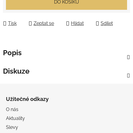
DO KOŠÍKU
Tisk
Zeptat se
Hlídat
Sdílet
Popis
Diskuze
Z
á
Užitečné odkazy
p
a
O nás
t
Aktuality
í
Slevy