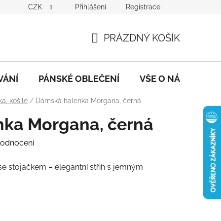
CZK
Přihlášení
Registrace
PRÁZDNÝ KOŠÍK
NÁKUPNÍ
KOŠÍK
VÁNÍ
PÁNSKÉ OBLEČENÍ
VŠE O NÁKUPU
ka, košile
/
Dámská halenka Morgana, černá
ka Morgana, černá
hodnocení
e stojáčkem – elegantní střih s jemným