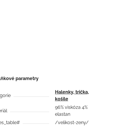
lňkové parametry
Halenky, trička,
gorie
košile
96% viskóza 4%
riál
elastan
es_table#
/velikost-zeny/