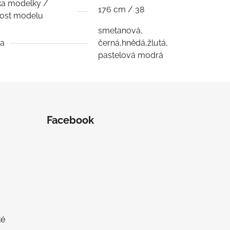
a modelky /
176 cm / 38
kost modelu
smetanová,
va
černá,hnědá,žlutá,
pastelová modrá
Facebook
té