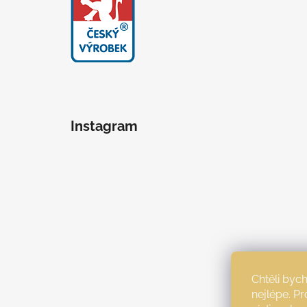
Instagram
Chtěli by
nejlépe. P