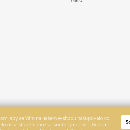
heslo
chom, aby se Vám na našem e-shopu nakupovalo co
S
roto naše stránka používá soubory cookies. Budeme