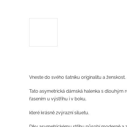
Vneste do svého šatníku originalitu a ženskost.
Tato asymetrická dámská halenka s dlouhým 
řasením u výstřihu i v boku,
které krásně zvýrazní siluetu.
Díky asymetrickému střihu působí moderně a z