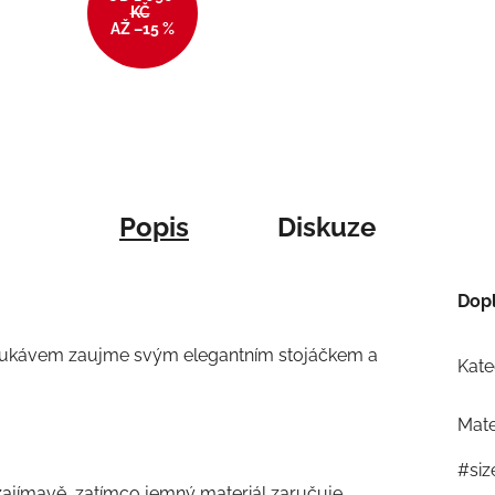
KČ
AŽ –15 %
Popis
Diskuze
Dop
rukávem zaujme svým elegantním stojáčkem a
Kate
Mate
#siz
ajímavě, zatímco jemný materiál zaručuje