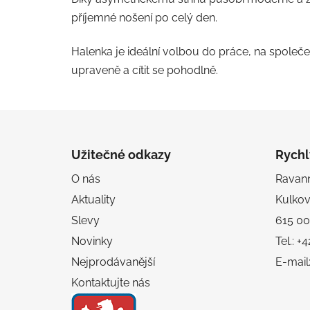
příjemné nošení po celý den.
Halenka je ideální volbou do práce, na společe
upraveně a cítit se pohodlně.
Z
á
Užitečné odkazy
Rychl
p
O nás
Ravanni
a
Aktuality
Kulko
t
í
Slevy
615 00
Novinky
Tel.: 
Nejprodávanější
E-mail
Kontaktujte nás