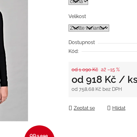
5
hvězdiček.
Velikost
Dostupnost
Kód:
od 1 090 Kč
až –15 %
od
918 Kč
/ k
od
758,68 Kč
bez DPH
Měrná cena:
Zeptat se
Hlídat
OD 1 090