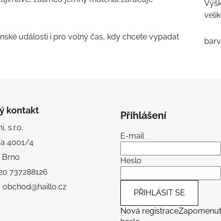
Výšk
veli
nské události i pro volný čas, kdy chcete vypadat
bar
ý kontakt
Přihlášení
, s.r.o.
E-mail
va 4001/4
 Brno
Heslo
+420 737288126
: obchod@haillo.cz
PŘIHLÁSIT SE
Nová registrace
Zapomenu