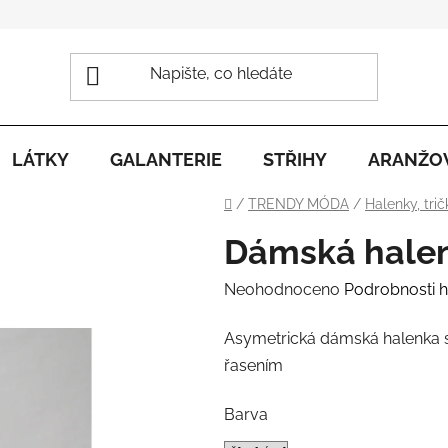
LÁTKY
GALANTERIE
STŘIHY
ARANŽO
Domů
/
TRENDY MÓDA
/
Halenky, trič
Dámská halen
Průměrné
Neohodnoceno
Podrobnosti 
hodnocení
Asymetrická dámská halenka s
produktu
řasením
je
0,0
Barva
z