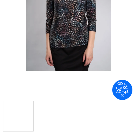
OD 1
150 KČ
AŽ –48
%