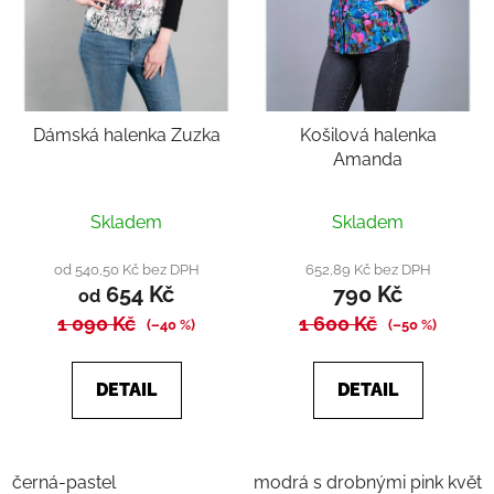
Dámská halenka Zuzka
Košilová halenka
Amanda
Skladem
Skladem
od 540,50 Kč bez DPH
652,89 Kč bez DPH
654 Kč
790 Kč
od
1 090 Kč
1 600 Kč
(–40 %)
(–50 %)
DETAIL
DETAIL
černá-pastel
modrá s drobnými pink květy