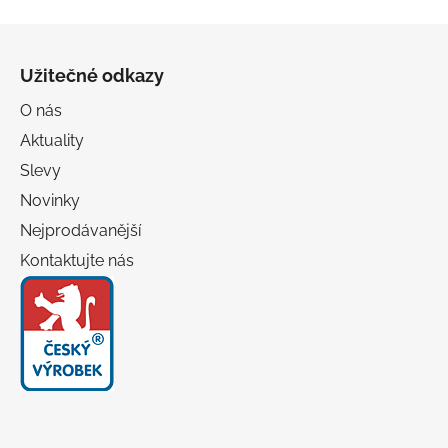
Z
á
Užitečné odkazy
p
a
O nás
t
Aktuality
í
Slevy
Novinky
Nejprodávanější
Kontaktujte nás