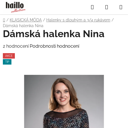
Přejít
Hledat
NÁKUP
na
obsah
KOŠÍK
Domů
/
KLASICKÁ MÓDA
/
Halenky s dlouhým a 3/4 rukávem
/
Dámská halenka Nina
Dámská halenka Nina
Průměrné
2 hodnocení
Podrobnosti hodnocení
hodnocení
AKCE
produktu
TIP
je
4,5
z
5
hvězdiček.