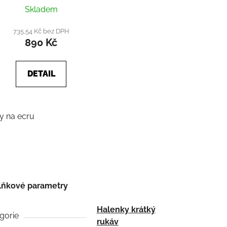
Průměrné
Skladem
hodnocení
produktu
735,54 Kč bez DPH
890 Kč
je
5,0
z
DETAIL
5
hvězdiček.
y na ecru
lňkové parametry
Halenky krátký
gorie
rukáv