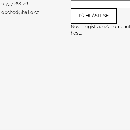
+420 737288126
: obchod@haillo.cz
PŘIHLÁSIT SE
Nová registrace
Zapomenu
heslo