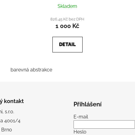
Skladem
826,45 Kč bez DPH
1 000 Kč
DETAIL
barevná abstrakce
ý kontakt
Přihlášení
, s.r.o.
E-mail
va 4001/4
 Brno
Heslo