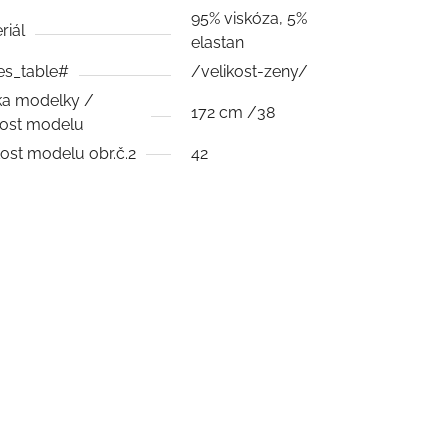
95% viskóza, 5%
riál
elastan
es_table#
/velikost-zeny/
a modelky /
172 cm /38
kost modelu
kost modelu obr.č.2
42