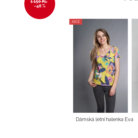
1 150 KČ
–48 %
AKCE
Dámská letní halenka Eva