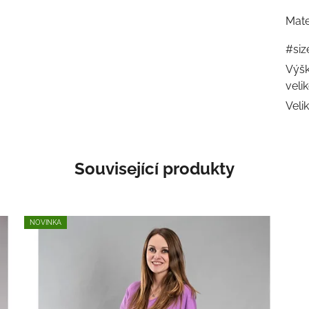
Mate
#siz
Výšk
veli
Veli
Související produkty
NOVINKA