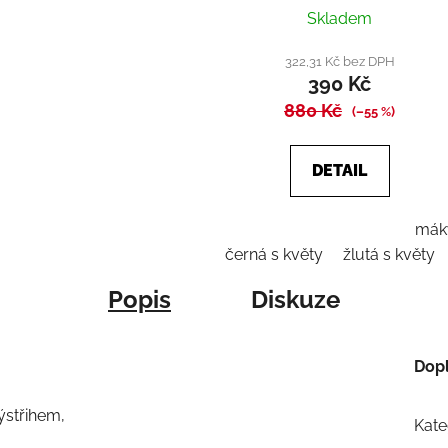
Průměrné
Skladem
hodnocení
produktu
322,31 Kč bez DPH
390 Kč
je
880 Kč
4,0
(–55 %)
z
5
DETAIL
hvězdiček.
mák
černá s květy
žlutá s květy
Popis
Diskuze
Dop
ýstřihem,
Kate