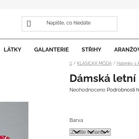
LÁTKY
GALANTERIE
STŘIHY
ARANŽO
Domů
/
KLASICKÁ MÓDA
/
Halenky s
Dámská letní
Průměrné
Neohodnoceno
Podrobnosti 
hodnocení
.
produktu
je
Barva
0,0
z