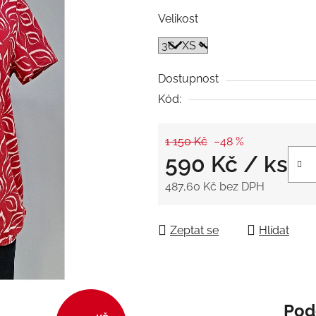
5
Velikost
hvězdiček.
Dostupnost
Kód:
1 150 Kč
–48 %
590 Kč
/ ks
487,60 Kč bez DPH
Měrná cena:
Zeptat se
Hlídat
Pod