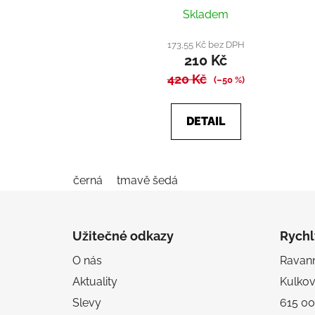
Průměrné
Skladem
hodnocení
produktu
173,55 Kč bez DPH
210 Kč
je
420 Kč
5,0
(–50 %)
z
5
DETAIL
hvězdiček.
černá
tmavě šedá
Z
á
Užitečné odkazy
Rychl
p
O nás
Ravanni
a
Aktuality
Kulko
t
í
Slevy
615 00