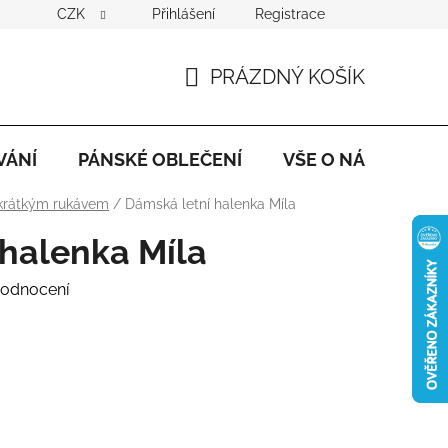
CZK
Přihlášení
Registrace
PRÁZDNÝ KOŠÍK
NÁKUPNÍ
KOŠÍK
VÁNÍ
PÁNSKÉ OBLEČENÍ
VŠE O NÁKUPU
 krátkým rukávem
/
Dámská letní halenka Míla
 halenka Míla
hodnocení