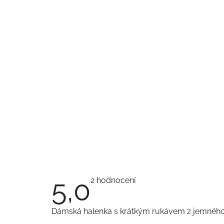
5,0
Průměrné
2 hodnocení
hodnocení
produktu
je
Dámská halenka s krátkým rukávem z jemného
5,0
z