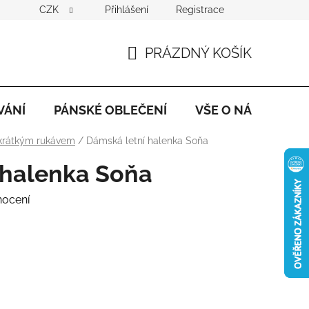
CZK
Přihlášení
Registrace
PRÁZDNÝ KOŠÍK
NÁKUPNÍ
KOŠÍK
VÁNÍ
PÁNSKÉ OBLEČENÍ
VŠE O NÁKUPU
 krátkým rukávem
/
Dámská letní halenka Soňa
 halenka Soňa
nocení