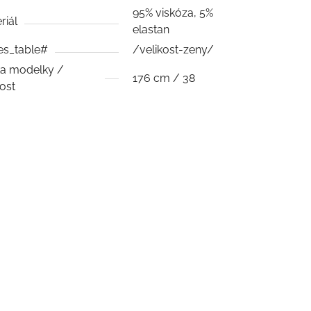
95% viskóza, 5%
riál
elastan
es_table#
/velikost-zeny/
a modelky /
176 cm / 38
kost