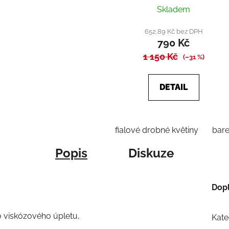
Skladem
652,89 Kč bez DPH
790 Kč
1 150 Kč
(–31 %)
DETAIL
fialové drobné květiny
bare
Popis
Diskuze
Dop
 viskózového úpletu,
Kate