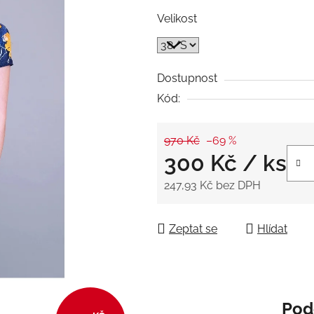
5
Velikost
hvězdiček.
Dostupnost
Kód:
970 Kč
–69 %
300 Kč
/ ks
247,93 Kč bez DPH
Měrná cena:
Zeptat se
Hlídat
Pod