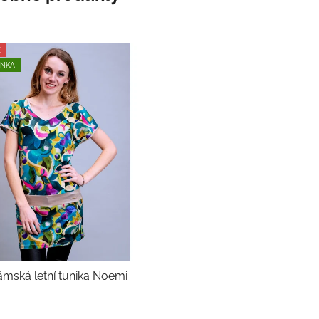
E
INKA
mská letní tunika Noemi