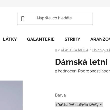
LÁTKY
GALANTERIE
STŘIHY
ARANŽO
Domů
/
KLASICKÁ MÓDA
/
Halenky s
Dámská letní
Průměrné
2 hodnocení
Podrobnosti hod
hodnocení
.
produktu
je
Barva
5,0
z