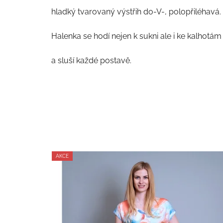
5
hladký tvarovaný výstřih do-V-, polopřiléhavá.
hvězdiček.
Halenka se hodí nejen k sukni ale i ke kalhotám
a sluší každé postavě.
AKCE