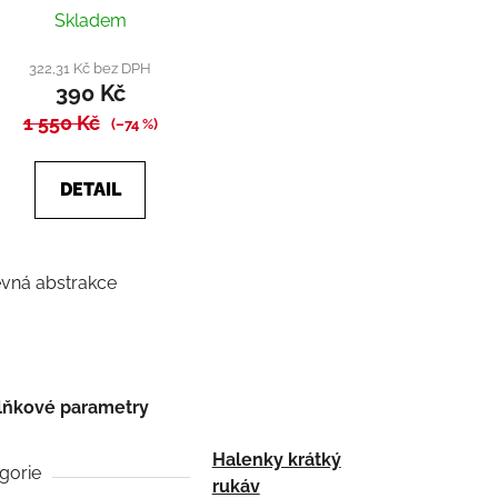
Průměrné
Skladem
hodnocení
produktu
322,31 Kč bez DPH
390 Kč
je
1 550 Kč
5,0
(–74 %)
z
5
DETAIL
hvězdiček.
vná abstrakce
lňkové parametry
Halenky krátký
gorie
rukáv