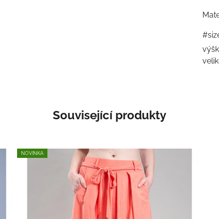
Mate
#siz
výšk
veli
Související produkty
NOVINKA