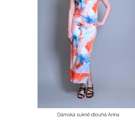
Dámská sukně dlouhá Anna
Průměrné