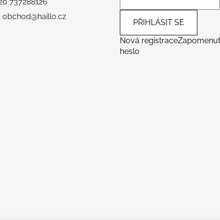
+420 737288126
: obchod@haillo.cz
PŘIHLÁSIT SE
Nová registrace
Zapomenu
heslo