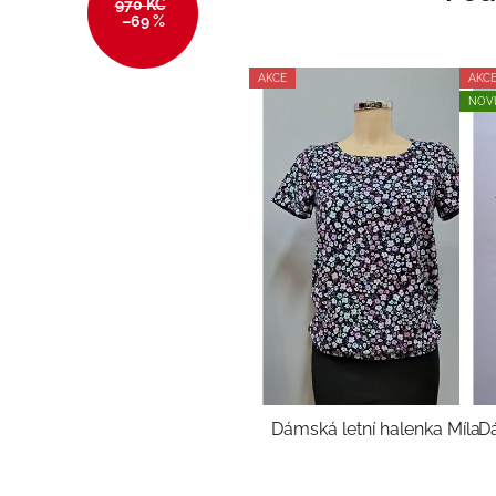
970 KČ
–69 %
AKCE
AKC
NOV
Dámská letní halenka Míla
Dá