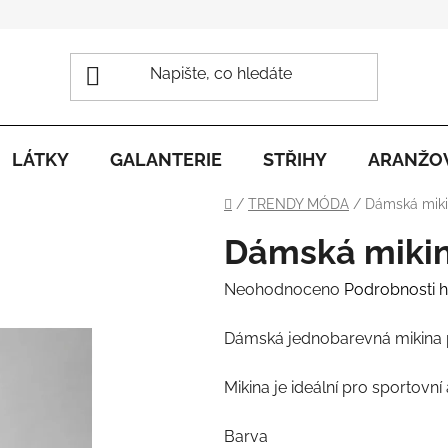
LÁTKY
GALANTERIE
STŘIHY
ARANŽO
Domů
/
TRENDY MÓDA
/
Dámská miki
Dámská mikin
Průměrné
Neohodnoceno
Podrobnosti 
hodnocení
Dámská jednobarevná mikina p
produktu
je
Mikina je ideální pro sportovní a
0,0
z
Barva