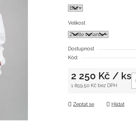
5
hvězdiček.
Velikost
Dostupnost
Kód:
2 250 Kč
/ ks
1 859,50 Kč bez DPH
Měrná cena:
Zeptat se
Hlídat