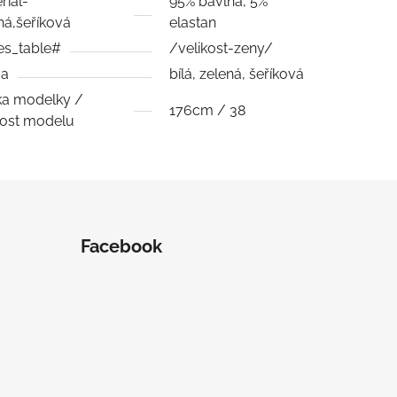
riál-
95% bavlna, 5%
ná,šeříková
elastan
es_table#
/velikost-zeny/
va
bílá, zelená, šeříková
a modelky /
176cm / 38
kost modelu
Facebook