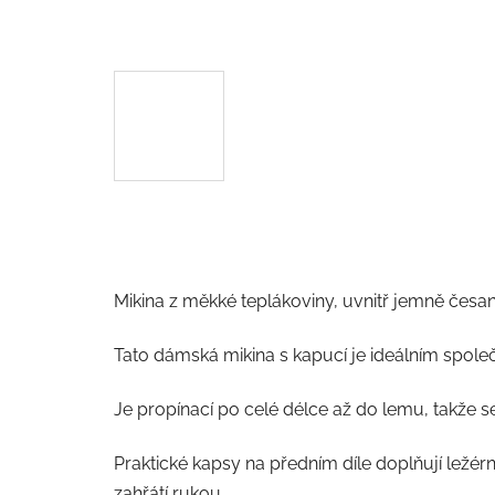
Mikina z měkké teplákoviny, uvnitř jemně česan
Tato dámská mikina s kapucí je ideálním společ
Je propínací po celé délce až do lemu, takže s
Praktické kapsy na předním díle doplňují ležérn
zahřátí rukou.