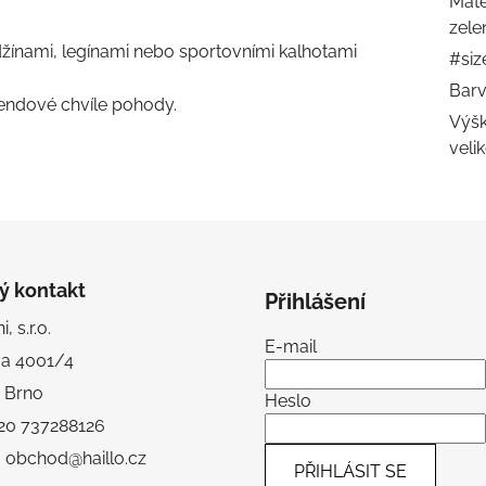
Mate
zele
 džínami, legínami nebo sportovními kalhotami
#siz
Bar
íkendové chvíle pohody.
Výšk
veli
ý kontakt
Přihlášení
, s.r.o.
E-mail
va 4001/4
 Brno
Heslo
+420 737288126
: obchod@haillo.cz
PŘIHLÁSIT SE