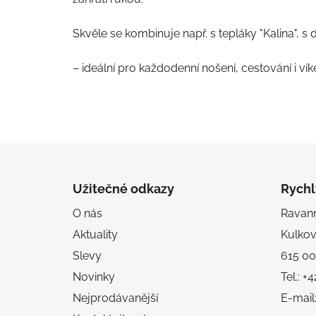
Skvěle se kombinuje např. s tepláky "Kalina", s
– ideální pro každodenní nošení, cestování i v
Z
á
Užitečné odkazy
Rychl
p
O nás
Ravanni
a
Aktuality
Kulko
t
í
Slevy
615 00
Novinky
Tel.: 
Nejprodávanější
E-mail