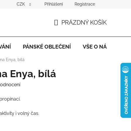
CZK
Přihlášení
Registrace
PRÁZDNÝ KOŠÍK
NÁKUPNÍ
KOŠÍK
VÁNÍ
PÁNSKÉ OBLEČENÍ
VŠE O NÁKUPU
na Enya, bílá
a Enya, bílá
hodnocení
ropínací.
ktivity i volný čas.