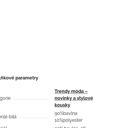
lňkové parametry
Trendy móda –
gorie
novinky a stylové
kousky
90%bavlna
riál-bílá
10%polyester