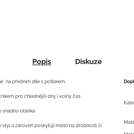
Popis
Diskuze
é, na předním díle s potiskem,
Dop
níkem pro chladnější dny i volný čas.
Kate
e snadno obléká.
Mate
í styl a zároveň poskytují místo na drobnosti či