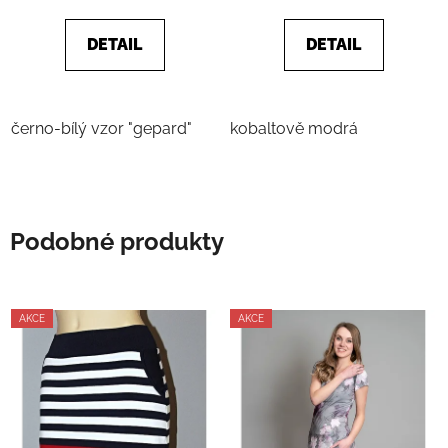
DETAIL
DETAIL
černo-bílý vzor "gepard"
kobaltově modrá
Podobné produkty
AKCE
AKCE