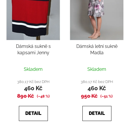
Dámská sukně s
Dámská letní sukně
kapsami Jenny
Madla
Průměrné
Skladem
Skladem
hodnocení
produktu
380,17 Kč bez DPH
380,17 Kč bez DPH
460 Kč
460 Kč
je
890 Kč
5,0
950 Kč
(–48 %)
(–51 %)
z
5
DETAIL
DETAIL
hvězdiček.