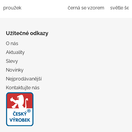
proužek
černá se vzorem
světle še
Z
á
Užitečné odkazy
p
a
O nás
t
Aktuality
í
Slevy
Novinky
Nejprodávanější
Kontaktujte nás