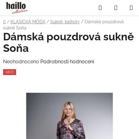
Přejít
Hledat
NÁKUP
na
obsah
KOŠÍK
Domů
/
KLASICKÁ MÓDA
/
Sukně, kalhoty
/
Dámská pouzdrová
sukně Soňa
Dámská pouzdrová sukně
Soňa
Průměrné
Neohodnoceno
Podrobnosti hodnocení
hodnocení
AKCE
produktu
je
0,0
z
5
hvězdiček.