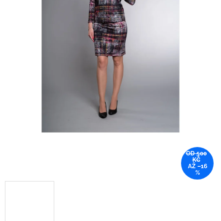
OD 500
KČ
AŽ –16
%