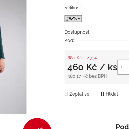
5
Velikost
hvězdiček.
Dostupnost
Kód:
880 Kč
–47 %
460 Kč
/ ks
380,17 Kč bez DPH
Měrná cena:
Zeptat se
Hlídat
Pod