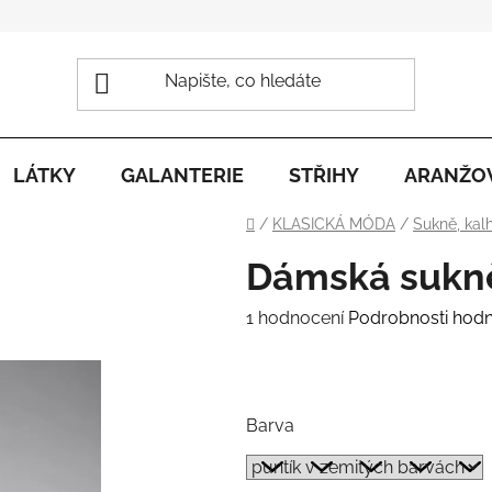
LÁTKY
GALANTERIE
STŘIHY
ARANŽO
Domů
/
KLASICKÁ MÓDA
/
Sukně, kal
Dámská sukn
Průměrné
1 hodnocení
Podrobnosti hod
hodnocení
.
produktu
je
Barva
4,0
z