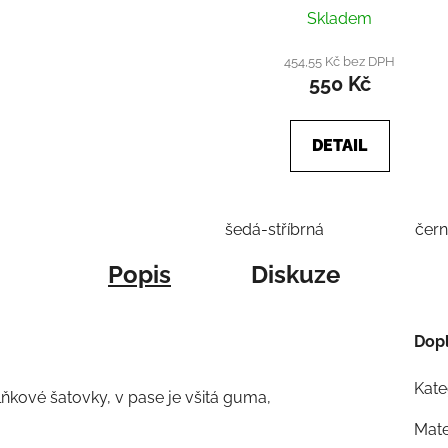
Skladem
454,55 Kč bez DPH
550 Kč
DETAIL
šedá-stříbrná
čer
Popis
Diskuze
Dop
Kate
lňkové šatovky, v pase je všitá guma,
Mate