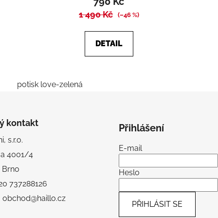
790 Kč
je
1 490 Kč
4,5
(–46 %)
z
5
DETAIL
hvězdiček.
potisk love-zelená
ý kontakt
Přihlášení
, s.r.o.
E-mail
va 4001/4
 Brno
Heslo
+420 737288126
: obchod@haillo.cz
PŘIHLÁSIT SE