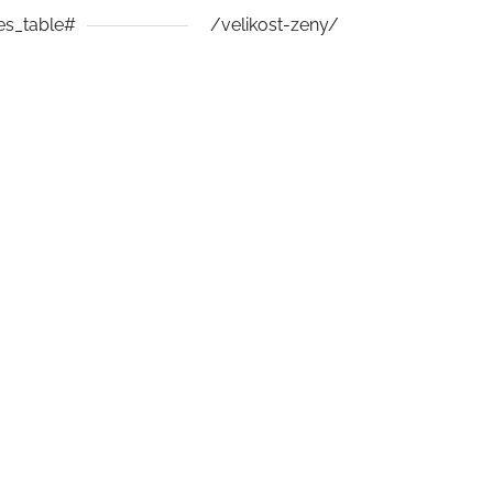
es_table#
/velikost-zeny/