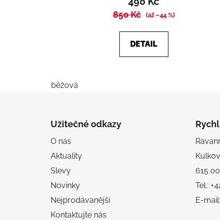
490 Kč
850 Kč
(až –44 %)
DETAIL
béžová
Z
á
Užitečné odkazy
Rychl
p
O nás
Ravanni
a
Aktuality
Kulko
t
í
Slevy
615 00
Novinky
Tel.: 
Nejprodávanější
E-mail
Kontaktujte nás