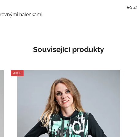
#siz
revnými halenkami.
Související produkty
AKCE