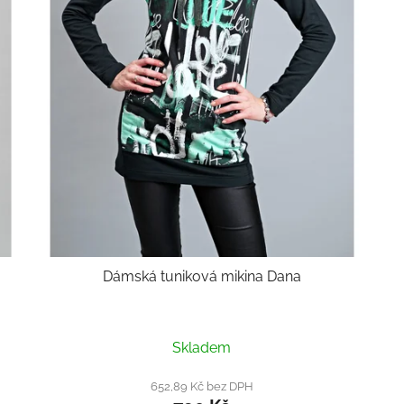
Dámská tuniková mikina Dana
Průměrné
Skladem
hodnocení
produktu
652,89 Kč bez DPH