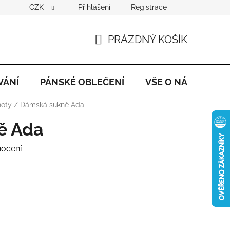
CZK
Přihlášení
Registrace
PRÁZDNÝ KOŠÍK
NÁKUPNÍ
KOŠÍK
VÁNÍ
PÁNSKÉ OBLEČENÍ
VŠE O NÁKUPU
hoty
/
Dámská sukně Ada
ě Ada
nocení