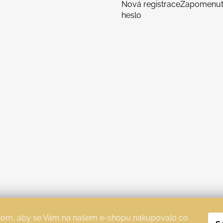
Nová registrace
Zapomenu
heslo
chom, aby se Vám na našem e-shopu nakupovalo co