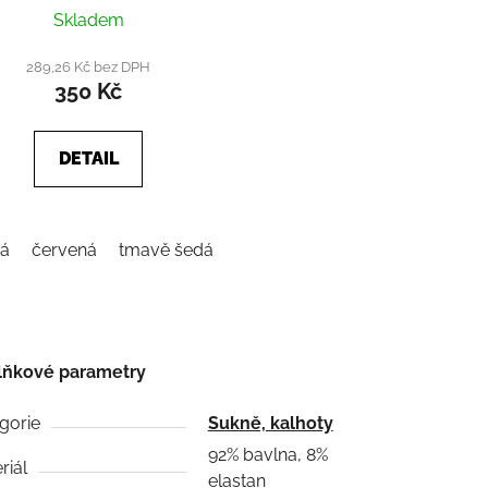
Skladem
289,26 Kč bez DPH
350 Kč
DETAIL
ná
červená
tmavě šedá
lňkové parametry
gorie
Sukně, kalhoty
92% bavlna, 8%
riál
elastan