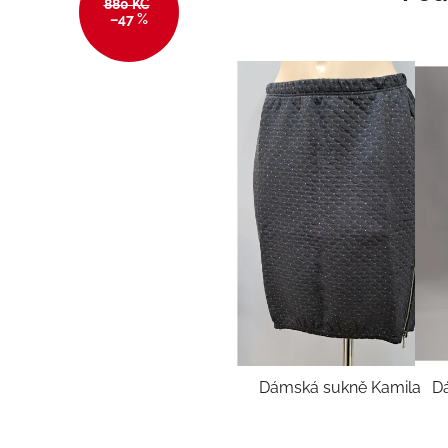
880 KČ
–47 %
Dámská sukně Kamila
Dá