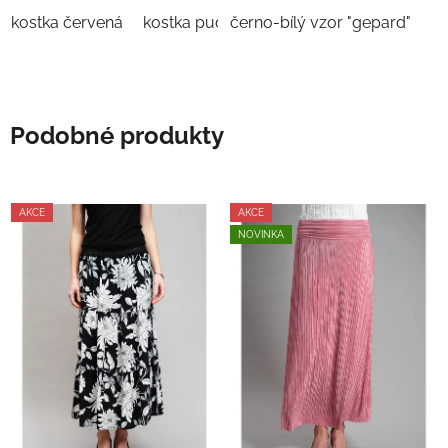
kostka červená
kostka pudrová
černo-bílý vzor "gepard"
Podobné produkty
AKCE
AKCE
NOVINKA