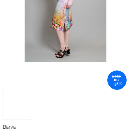
1 050
KČ
–56 %
Barva