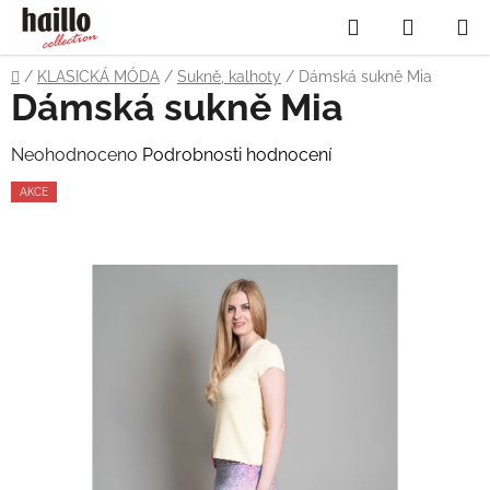
Přejít
Hledat
NÁKUP
na
obsah
KOŠÍK
Domů
/
KLASICKÁ MÓDA
/
Sukně, kalhoty
/
Dámská sukně Mia
Dámská sukně Mia
Průměrné
Neohodnoceno
Podrobnosti hodnocení
hodnocení
AKCE
produktu
je
0,0
z
5
hvězdiček.