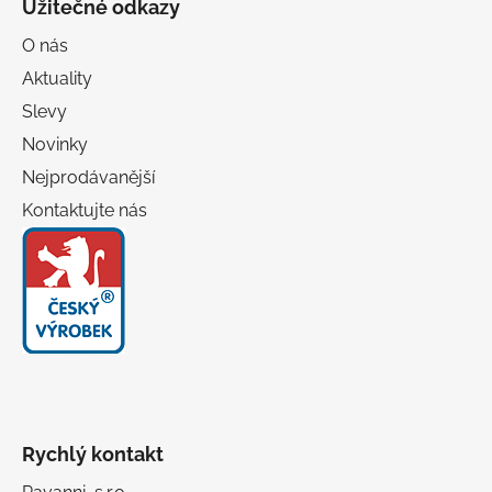
Užitečné odkazy
p
a
O nás
t
Aktuality
í
Slevy
Novinky
Nejprodávanější
Kontaktujte nás
Rychlý kontakt