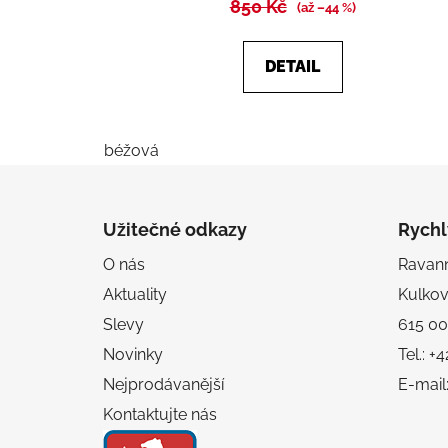
850 Kč
(až –44 %)
DETAIL
béžová
Z
á
Užitečné odkazy
Rychl
p
O nás
Ravanni
a
Aktuality
Kulko
t
í
Slevy
615 00
Novinky
Tel.: 
Nejprodávanější
E-mail
Kontaktujte nás