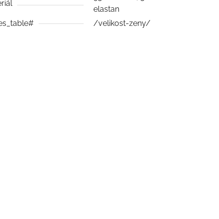
riál
elastan
es_table#
/velikost-zeny/