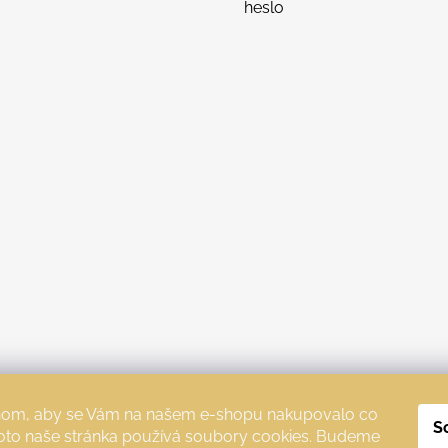
heslo
chom, aby se Vám na našem e-shopu nakupovalo co
S
roto naše stránka používá soubory cookies. Budeme