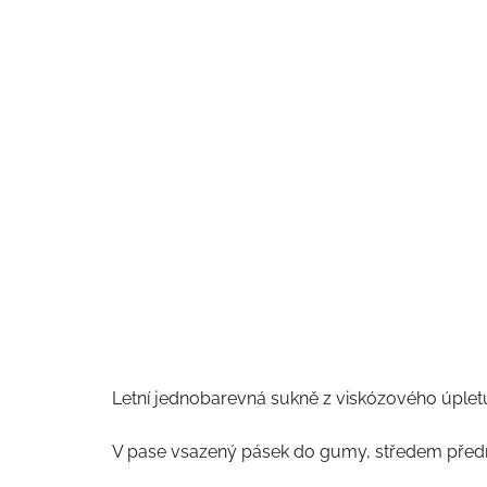
Letní jednobarevná sukně z viskózového úpletu
V pase vsazený pásek do gumy, středem přední