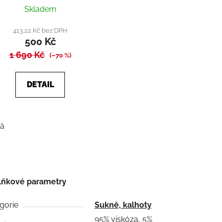
Průměrné
Skladem
hodnocení
produktu
413,22 Kč bez DPH
500 Kč
je
1 690 Kč
5,0
(–70 %)
z
5
DETAIL
hvězdiček.
ná
lňkové parametry
gorie
Sukně, kalhoty
95% viskóza, 5%