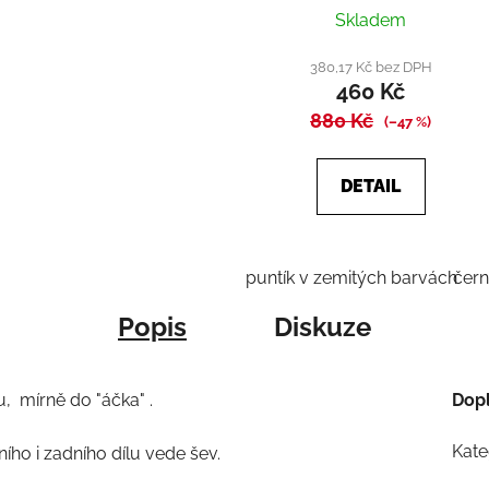
Průměrné
Skladem
hodnocení
produktu
380,17 Kč bez DPH
460 Kč
je
880 Kč
4,0
(–47 %)
z
5
DETAIL
hvězdiček.
puntík v zemitých barvách
čer
Popis
Diskuze
, mírně do "áčka" .
Dop
Kate
ho i zadního dílu vede šev.