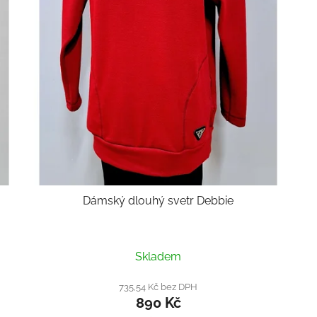
Dámský dlouhý svetr Debbie
Skladem
735,54 Kč bez DPH
890 Kč