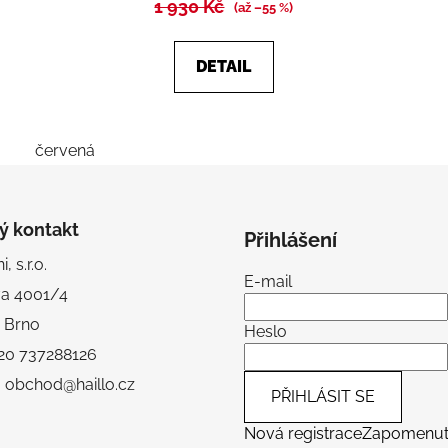
1 930 Kč
(až –55 %)
DETAIL
červená
ý kontakt
Přihlášení
, s.r.o.
E-mail
va 4001/4
 Brno
Heslo
+420 737288126
: obchod@haillo.cz
PŘIHLÁSIT SE
Nová registrace
Zapomenu