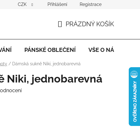
CZK
Přihlášení
Registrace
PRÁZDNÝ KOŠÍK
NÁKUPNÍ
KOŠÍK
VÁNÍ
PÁNSKÉ OBLEČENÍ
VŠE O NÁKUPU
hoty
/
Dámská sukně Niki, jednobarevná
 Niki, jednobarevná
hodnocení