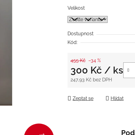
5
Velikost
hvězdiček.
Dostupnost
Kód:
455 Kč
–34 %
300 Kč
/ ks
247,93 Kč bez DPH
Měrná cena:
Zeptat se
Hlídat
Pod