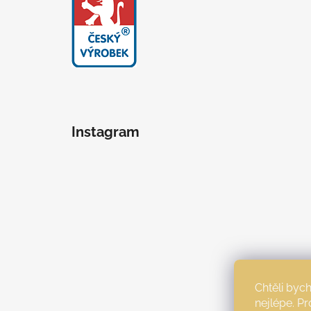
Instagram
Chtěli by
nejlépe. P