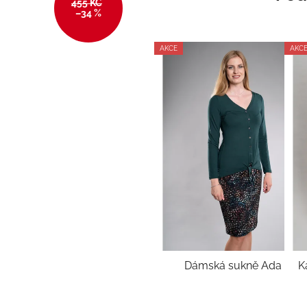
455 KČ
–34 %
AKCE
AKC
Dámská sukně Ada
K