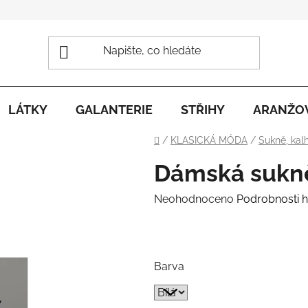
LÁTKY
GALANTERIE
STŘIHY
ARANŽO
Domů
/
KLASICKÁ MÓDA
/
Sukně, kal
Dámská sukně
Průměrné
Neohodnoceno
Podrobnosti 
hodnocení
.
produktu
je
Barva
0,0
z