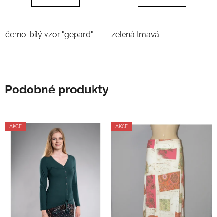
černo-bílý vzor "gepard"
zelená tmavá
Podobné produkty
AKCE
AKCE