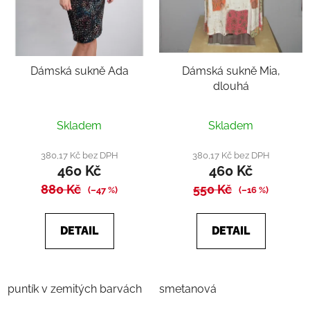
Dámská sukně Ada
Dámská sukně Mia,
dlouhá
Průměrné
Skladem
Skladem
hodnocení
produktu
380,17 Kč bez DPH
380,17 Kč bez DPH
460 Kč
460 Kč
je
880 Kč
4,0
550 Kč
(–47 %)
(–16 %)
z
5
DETAIL
DETAIL
hvězdiček.
puntík v zemitých barvách
smetanová