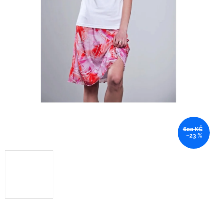
600 KČ
–23 %
.