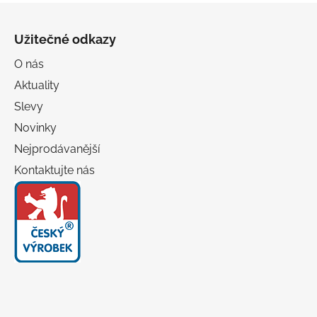
Z
á
Užitečné odkazy
p
a
O nás
t
Aktuality
í
Slevy
Novinky
Nejprodávanější
Kontaktujte nás