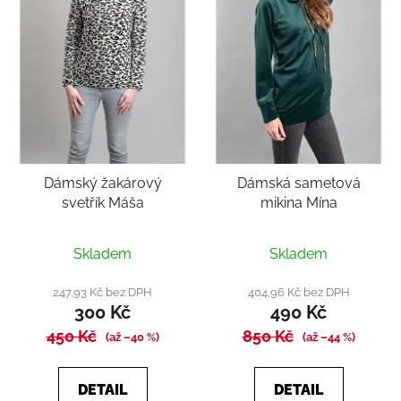
Dámský žakárový
Dámská sametová
svetřík Máša
mikina Mína
Skladem
Skladem
247,93 Kč bez DPH
404,96 Kč bez DPH
300 Kč
490 Kč
450 Kč
850 Kč
(až –40 %)
(až –44 %)
DETAIL
DETAIL