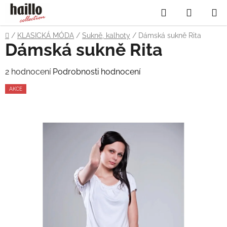
Přejít
Hledat
NÁKUP
na
obsah
KOŠÍK
Domů
/
KLASICKÁ MÓDA
/
Sukně, kalhoty
/
Dámská sukně Rita
Dámská sukně Rita
Průměrné
2 hodnocení
Podrobnosti hodnocení
hodnocení
AKCE
produktu
je
5,0
z
5
hvězdiček.