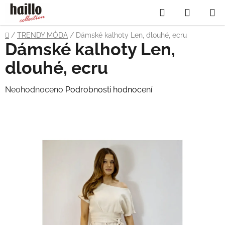
Přejít
Hledat
NÁKUP
na
obsah
KOŠÍK
Domů
/
TRENDY MÓDA
/
Dámské kalhoty Len, dlouhé, ecru
Dámské kalhoty Len,
dlouhé, ecru
Průměrné
Neohodnoceno
Podrobnosti hodnocení
hodnocení
produktu
je
0,0
z
5
hvězdiček.