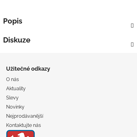
Popis
Diskuze
Z
á
Užitečné odkazy
p
a
O nás
t
Aktuality
í
Slevy
Novinky
Nejprodávanější
Kontaktujte nás