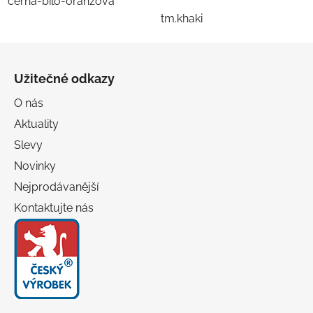
černá-bílo-oranžová
tm.khaki
Z
á
Užitečné odkazy
p
a
O nás
t
Aktuality
í
Slevy
Novinky
Nejprodávanější
Kontaktujte nás