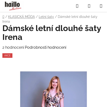
Přejít
Hledat
NÁKUP
na
obsah
KOŠÍK
Domů
/
KLASICKÁ MÓDA
/
Letní šaty
/
Dámské letní dlouhé šaty
Irena
Dámské letní dlouhé šaty
Irena
Průměrné
2 hodnocení
Podrobnosti hodnocení
hodnocení
AKCE
produktu
je
4,5
z
5
hvězdiček.