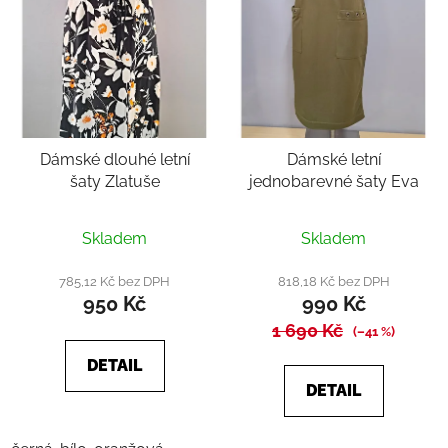
Dámské dlouhé letní
Dámské letní
šaty Zlatuše
jednobarevné šaty Eva
Průměrné
Skladem
Skladem
hodnocení
produktu
785,12 Kč bez DPH
818,18 Kč bez DPH
950 Kč
990 Kč
je
1 690 Kč
4,3
(–41 %)
z
DETAIL
5
DETAIL
hvězdiček.