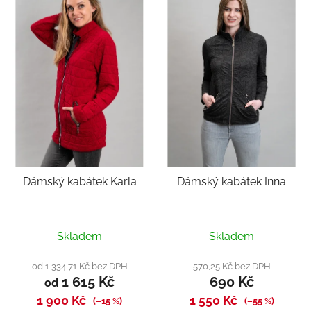
Dámský kabátek Karla
Dámský kabátek Inna
Průměrné
Skladem
Skladem
hodnocení
produktu
od 1 334,71 Kč bez DPH
570,25 Kč bez DPH
1 615 Kč
690 Kč
je
od
1 900 Kč
1 550 Kč
4,5
(–15 %)
(–55 %)