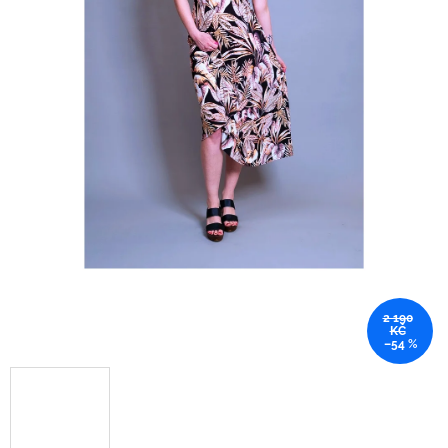
2 190
KČ
–54 %