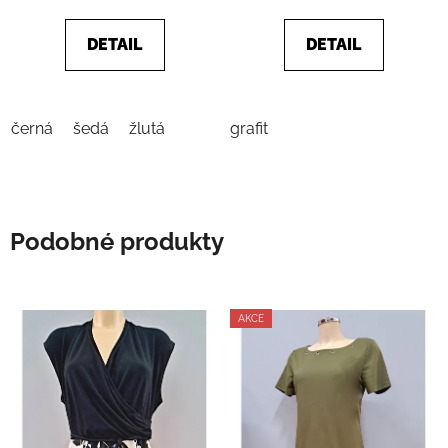
z
5
DETAIL
DETAIL
hvězdiček.
černá
šedá
žlutá
grafit
Podobné produkty
AKCE