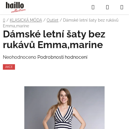
Přejít
Hledat
NÁKUP
na
obsah
KOŠÍK
Domů
/
KLASICKÁ MÓDA
/
Outlet
/
Dámské letní šaty bez rukávů
Emma,marine
Dámské letní šaty bez
rukávů Emma,marine
Průměrné
Neohodnoceno
Podrobnosti hodnocení
hodnocení
AKCE
produktu
je
0,0
z
5
hvězdiček.