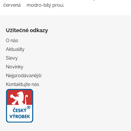
červená
modro-bílý proužek
Z
á
Užitečné odkazy
p
a
O nás
t
Aktuality
í
Slevy
Novinky
Nejprodávanější
Kontaktujte nás