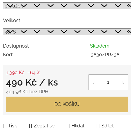
Velikost
Dostupnost
Skladem
Kód:
3830/PR/38
1 390 Kč
–64 %
490 Kč
/ ks
404,96 Kč bez DPH
Měrná cena:
DO KOŠÍKU
Tisk
Zeptat se
Hlídat
Sdílet