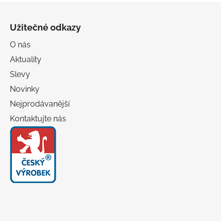
Z
á
Užitečné odkazy
p
a
O nás
t
Aktuality
í
Slevy
Novinky
Nejprodávanější
Kontaktujte nás