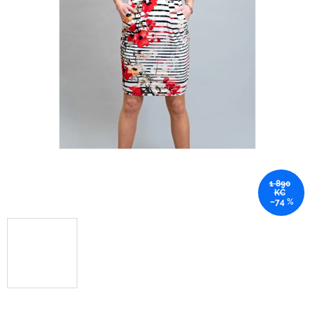
1 890
KČ
–74 %
.