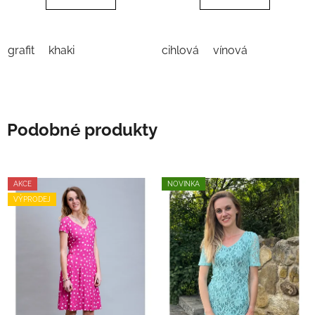
hvězdiček.
grafit
khaki
cihlová
vínová
Podobné produkty
AKCE
NOVINKA
VÝPRODEJ