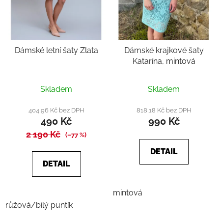
Dámské letní šaty Zlata
Dámské krajkové šaty
Katarína, mintová
Průměrné
Skladem
Skladem
hodnocení
produktu
404,96 Kč bez DPH
818,18 Kč bez DPH
490 Kč
990 Kč
je
2 190 Kč
4,6
(–77 %)
z
DETAIL
5
DETAIL
hvězdiček.
mintová
růžová/bílý puntík