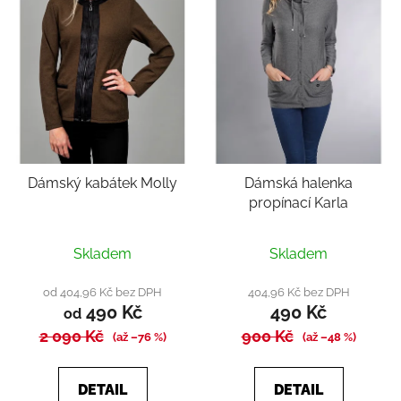
Dámský kabátek Molly
Dámská halenka
propínací Karla
Průměrné
Skladem
Skladem
hodnocení
produktu
od 404,96 Kč bez DPH
404,96 Kč bez DPH
490 Kč
490 Kč
je
od
2 090 Kč
900 Kč
5,0
(až –76 %)
(až –48 %)
z
5
DETAIL
DETAIL