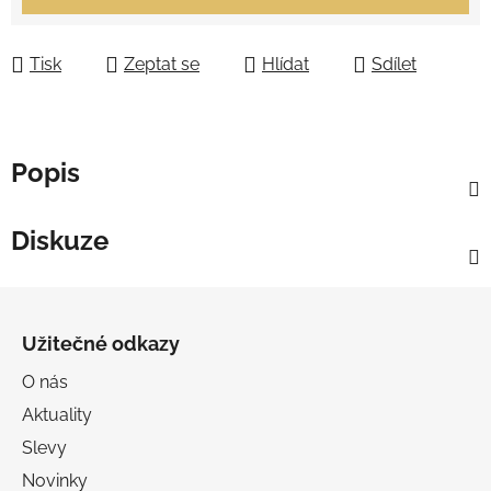
Tisk
Zeptat se
Hlídat
Sdílet
Popis
Diskuze
Z
á
Užitečné odkazy
p
a
O nás
t
Aktuality
í
Slevy
Novinky