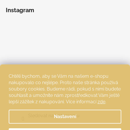
Instagram
Chtěli bychom, aby se Vám na našem e-shopu
nakupovalo co nejlépe. Proto naše stránka používá
soubory cookies. Budeme rádi, pokud s nimi budete
souhlasit a umožníte nám zprostředkovat Vám ještě
lepší zážitek z nakupování.
Více informací
zde
.
Sledovat na Instagramu
Nastavení