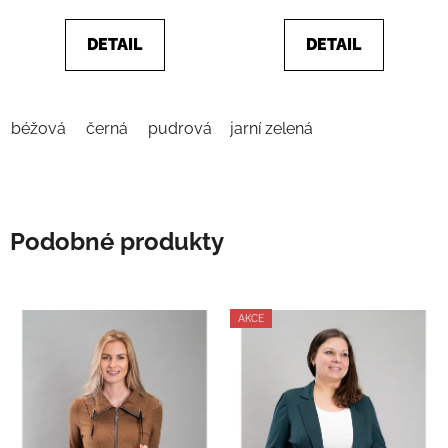
z
5
DETAIL
DETAIL
hvězdiček.
béžová
černá
pudrová
jarní zelená
smaragdová
Podobné produkty
AKCE