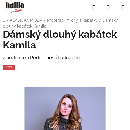
Přejít
Hledat
NÁKUP
na
obsah
KOŠÍK
Domů
/
KLASICKÁ MÓDA
/
Propínací mikiny a kabátky
/
Dámský
dlouhý kabátek Kamila
Dámský dlouhý kabátek
Kamila
Průměrné
2 hodnocení
Podrobnosti hodnocení
hodnocení
AKCE
produktu
je
5,0
z
5
hvězdiček.