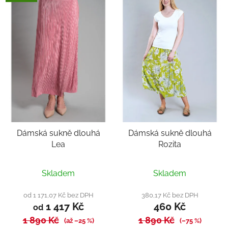
Dámská sukně dlouhá
Dámská sukně dlouhá
Lea
Rozita
Průměrné
Skladem
Skladem
hodnocení
produktu
od 1 171,07 Kč bez DPH
380,17 Kč bez DPH
1 417 Kč
460 Kč
je
od
1 890 Kč
4,0
1 890 Kč
(až –25 %)
(–75 %)