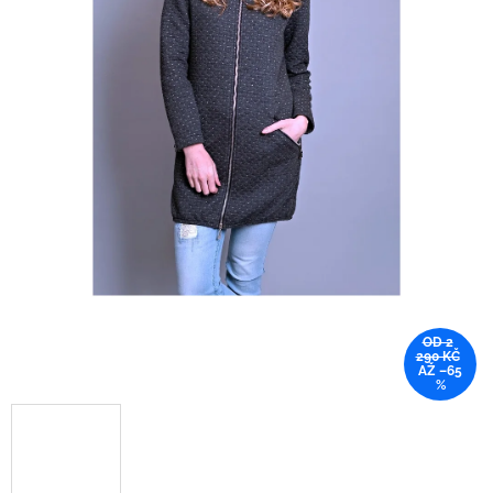
OD 2
290 KČ
AŽ –65
%