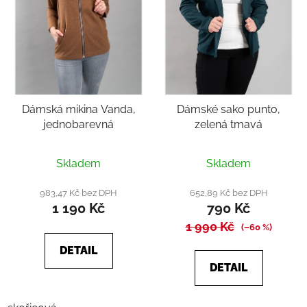
Dámská mikina Vanda,
Dámské sako punto,
jednobarevná
zelená tmavá
Průměrné
Skladem
Skladem
hodnocení
produktu
983,47 Kč bez DPH
652,89 Kč bez DPH
1 190 Kč
790 Kč
je
1 990 Kč
5,0
(–60 %)
z
DETAIL
5
DETAIL
hvězdiček.