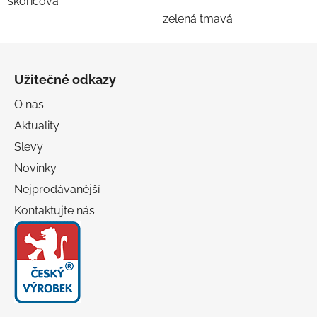
skořicová
zelená tmavá
Z
á
Užitečné odkazy
p
a
O nás
t
Aktuality
í
Slevy
Novinky
Nejprodávanější
Kontaktujte nás