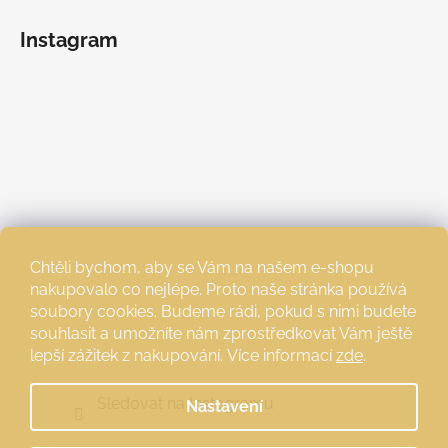
Instagram
Chtěli bychom, aby se Vám na našem e-shopu
nakupovalo co nejlépe. Proto naše stránka používá
soubory cookies. Budeme rádi, pokud s nimi budete
souhlasit a umožníte nám zprostředkovat Vám ještě
lepší zážitek z nakupování.
Více informací
zde
.
Sledovat na Instagramu
Nastavení