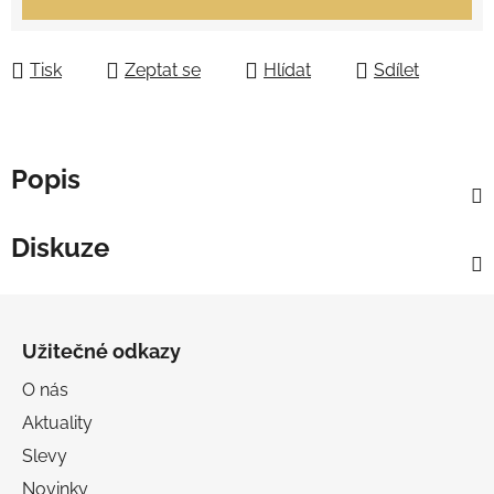
Tisk
Zeptat se
Hlídat
Sdílet
Popis
Diskuze
Z
á
Užitečné odkazy
p
a
O nás
t
Aktuality
í
Slevy
Novinky