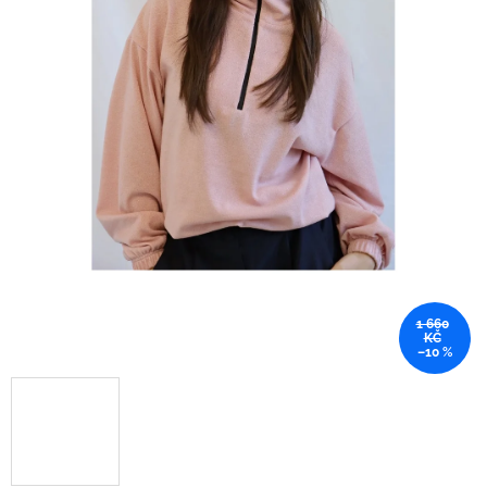
1 660
KČ
–10 %