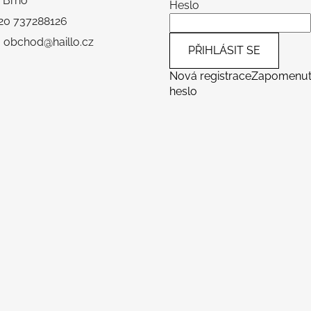
 Brno
Heslo
+420 737288126
: obchod@haillo.cz
PŘIHLÁSIT SE
Nová registrace
Zapomenu
heslo