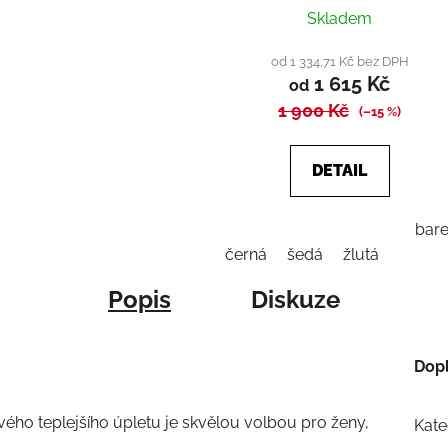
Skladem
od 1 334,71 Kč bez DPH
1 615 Kč
od
1 900 Kč
(–15 %)
DETAIL
bare
černá
šedá
žlutá
Popis
Diskuze
Dop
ho teplejšího úpletu je skvělou volbou pro ženy,
Kate