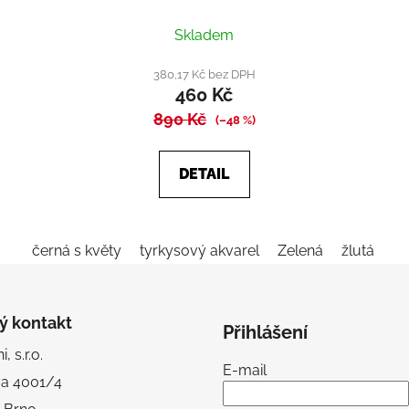
Průměrné
Skladem
hodnocení
produktu
380,17 Kč bez DPH
460 Kč
je
890 Kč
5,0
(–48 %)
z
5
DETAIL
hvězdiček.
černá s květy
tyrkysový akvarel
Zelená
žlutá s kv
ý kontakt
Přihlášení
, s.r.o.
E-mail
va 4001/4