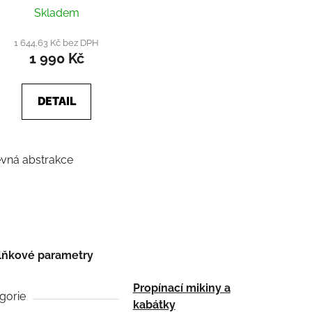
Skladem
1 644,63 Kč bez DPH
1 990 Kč
DETAIL
vná abstrakce
lňkové parametry
Propínací mikiny a
gorie
kabátky