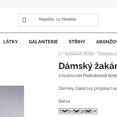
LÁTKY
GALANTERIE
STŘIHY
ARANŽO
Domů
/
KLASICKÁ MÓDA
/
Propínací 
Dámský žakár
Průměrné
2 hodnocení
Podrobnosti hod
hodnocení
Dámský žakarový propínací ka
produktu
je
Barva
4,0
z