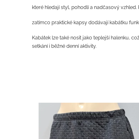
5
které hledají styl, pohodlí a nadčasový vzhled. 
hvězdiček.
zatímco praktické kapsy dodávají kabátku fun
Kabátek lze také nosit jako teplejší halenku, co
setkání i běžné denní aktivity.