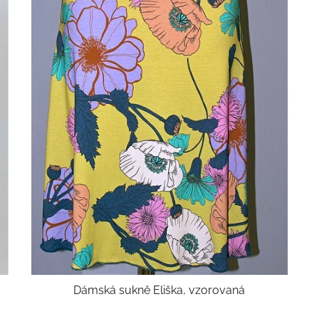
Dámská sukně Eliška, vzorovaná