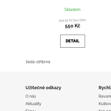
Skladem
454,55 Kč bez DPH
550 Kč
DETAIL
šedá-stříbrná
Z
á
Užitečné odkazy
Rychl
p
O nás
Ravanni
a
Aktuality
Kulko
t