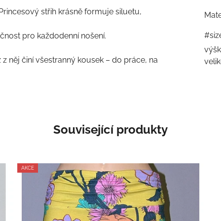
Princesový střih krásně formuje siluetu,
Mate
#siz
kčnost pro každodenní nošení.
výšk
ž z něj činí všestranný kousek – do práce, na
veli
Související produkty
AKCE