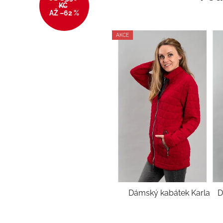
KČ
AŽ –62 %
AKCE
Dámský kabátek Karla
D