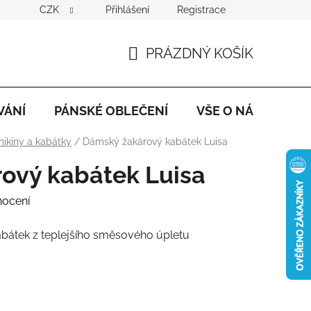
CZK
Přihlášení
Registrace
PRÁZDNÝ KOŠÍK
NÁKUPNÍ
KOŠÍK
VÁNÍ
PÁNSKÉ OBLEČENÍ
VŠE O NÁKUPU
mikiny a kabátky
/
Dámský žakárový kabátek Luisa
ový kabátek Luisa
nocení
bátek z teplejšího směsového úpletu