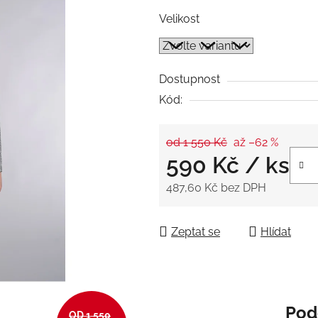
5
Velikost
hvězdiček.
Dostupnost
Kód:
od 1 550 Kč
až –62 %
590 Kč
/ ks
487,60 Kč bez DPH
Měrná cena:
Zeptat se
Hlídat
Pod
OD 1 550