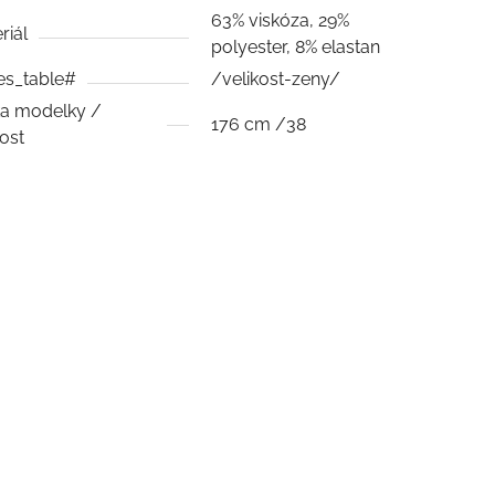
63% viskóza, 29%
riál
polyester, 8% elastan
es_table#
/velikost-zeny/
a modelky /
176 cm /38
kost