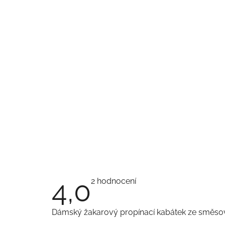
4,0
Průměrné
2 hodnocení
hodnocení
produktu
je
Dámský žakarový propínací kabátek ze směsové
4,0
z