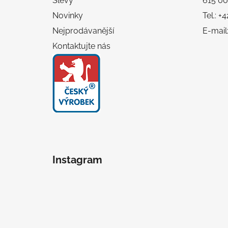
í
Slevy
615 00
Novinky
Tel.: 
Nejprodávanější
E-mail
Kontaktujte nás
Instagram