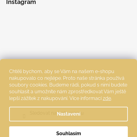
Instagram
Chtěli bychom, aby se Vám na našem e-shopu
nakupovalo co nejlépe. Proto naše stránka používá
soubory cookies. Budeme rádi, pokud s nimi budete
souhlasit a umožníte nám zprostředkovat Vám ještě
lepší zážitek z nakupování.
Více informací
zde
.
Sledovat na Instagramu
Nastavení
Souhlasím
Vytvořil Shoptet