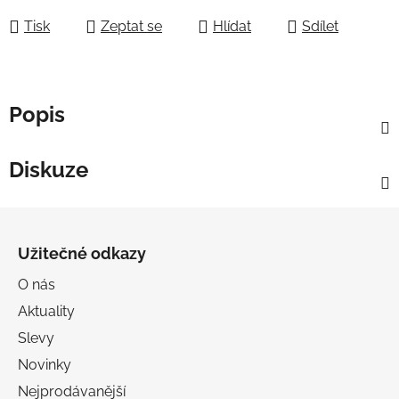
Tisk
Zeptat se
Hlídat
Sdílet
Popis
Diskuze
Z
á
Užitečné odkazy
p
a
O nás
t
Aktuality
í
Slevy
Novinky
Nejprodávanější