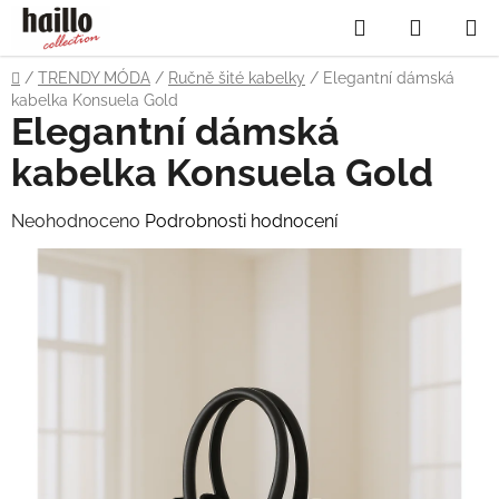
Přejít
Hledat
NÁKUP
na
obsah
KOŠÍK
Domů
/
TRENDY MÓDA
/
Ručně šité kabelky
/
Elegantní dámská
kabelka Konsuela Gold
Elegantní dámská
kabelka Konsuela Gold
Průměrné
Neohodnoceno
Podrobnosti hodnocení
hodnocení
produktu
je
0,0
z
5
hvězdiček.