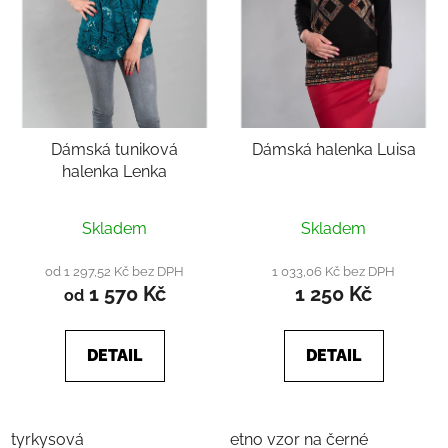
Dámská tuniková
Dámská halenka Luisa
halenka Lenka
Průměrné
Skladem
Skladem
hodnocení
produktu
od 1 297,52 Kč bez DPH
1 033,06 Kč bez DPH
1 570 Kč
1 250 Kč
je
od
5,0
z
DETAIL
DETAIL
5
hvězdiček.
tyrkysová
etno vzor na černé