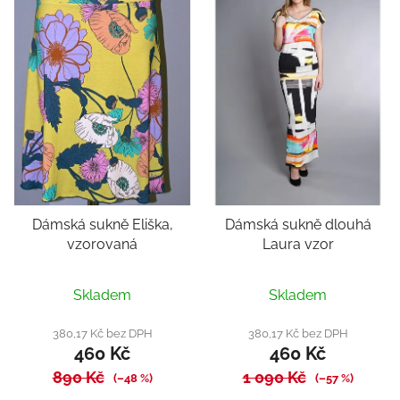
Dámská sukně Eliška,
Dámská sukně dlouhá
vzorovaná
Laura vzor
Průměrné
Průměrné
Skladem
Skladem
hodnocení
hodnocení
produktu
produktu
380,17 Kč bez DPH
380,17 Kč bez DPH
460 Kč
460 Kč
je
je
890 Kč
5,0
1 090 Kč
5,0
(–48 %)
(–57 %)