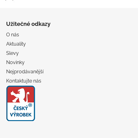
Z
á
Užitečné odkazy
p
a
O nás
t
Aktuality
í
Slevy
Novinky
Nejprodávanější
Kontaktujte nás