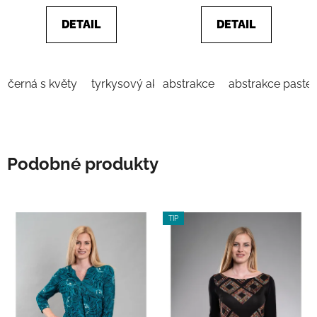
z
z
5
5
DETAIL
DETAIL
hvězdiček.
hvězdiček.
černá s květy
tyrkysový akvarel
abstrakce
Zelená
abstrakce paste
žlutá s květy
Podobné produkty
TIP