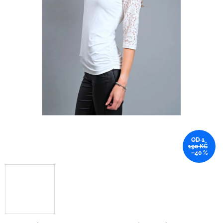
OD 1
190 KČ
–40 %