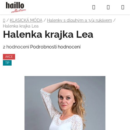
Přejít
Hledat
NÁKUP
na
obsah
KOŠÍK
Domů
/
KLASICKÁ MÓDA
/
Halenky s dlouhým a 3/4 rukávem
/
Halenka krajka Lea
Halenka krajka Lea
Průměrné
2 hodnocení
Podrobnosti hodnocení
hodnocení
AKCE
produktu
TIP
je
5,0
z
5
hvězdiček.