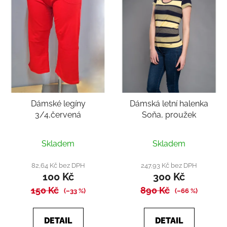
Dámské legíny
Dámská letní halenka
3/4,červená
Soňa, proužek
Skladem
Skladem
82,64 Kč bez DPH
247,93 Kč bez DPH
100 Kč
300 Kč
150 Kč
890 Kč
(–33 %)
(–66 %)
DETAIL
DETAIL