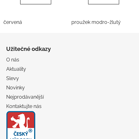
červená
proužek modro-žlutý
Z
á
Užitečné odkazy
p
a
O nás
t
Aktuality
í
Slevy
Novinky
Nejprodávanější
Kontaktujte nás