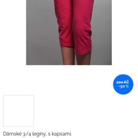
200 KČ
–50 %
Dámské 3/4 legíny, s kapsami.