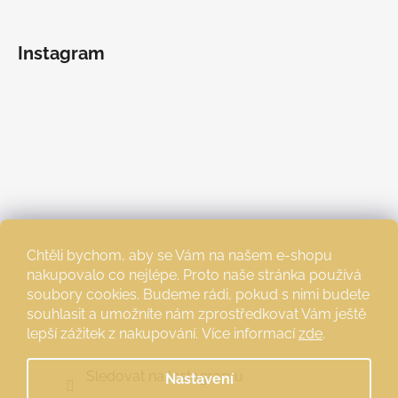
Instagram
Chtěli bychom, aby se Vám na našem e-shopu
nakupovalo co nejlépe. Proto naše stránka používá
soubory cookies. Budeme rádi, pokud s nimi budete
souhlasit a umožníte nám zprostředkovat Vám ještě
lepší zážitek z nakupování.
Více informací
zde
.
Sledovat na Instagramu
Nastavení