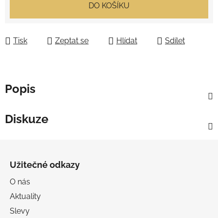
Měrná cena:
DO KOŠÍKU
Tisk
Zeptat se
Hlídat
Sdílet
Popis
Diskuze
Z
á
Užitečné odkazy
p
a
O nás
t
Aktuality
í
Slevy