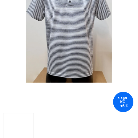
1 190
KČ
–16 %