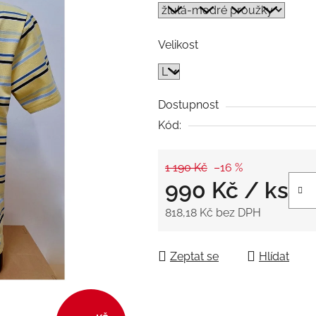
z
5
Velikost
hvězdiček.
Dostupnost
Kód:
1 190 Kč
–16 %
990 Kč
/ ks
818,18 Kč bez DPH
Měrná cena:
Zeptat se
Hlídat