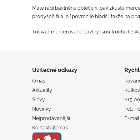
Máte rádi bavlněné oblečení, pak zkuste merc
prodyšnější a její povrch je hladší, takže na
Trička z mercerované bavlny jsou trochu lesklá
Z
á
Užitečné odkazy
Rychl
p
O nás
Ravanni
a
Aktuality
Kulko
t
í
Slevy
615 00
Novinky
Tel.: 
Nejprodávanější
E-mail
Kontaktujte nás