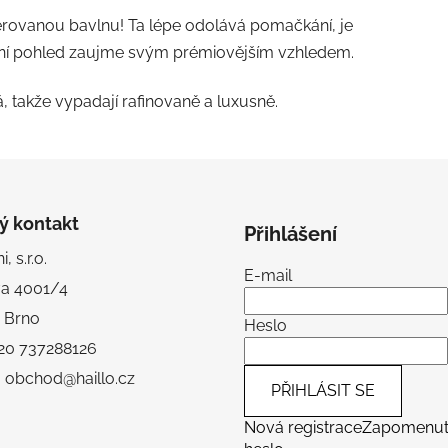
erovanou bavlnu! Ta lépe odolává pomačkání, je
 první pohled zaujme svým prémiovějším vzhledem.
, takže vypadají rafinovaně a luxusně.
ý kontakt
Přihlášení
, s.r.o.
E-mail
va 4001/4
 Brno
Heslo
+420 737288126
: obchod@haillo.cz
PŘIHLÁSIT SE
Nová registrace
Zapomenu