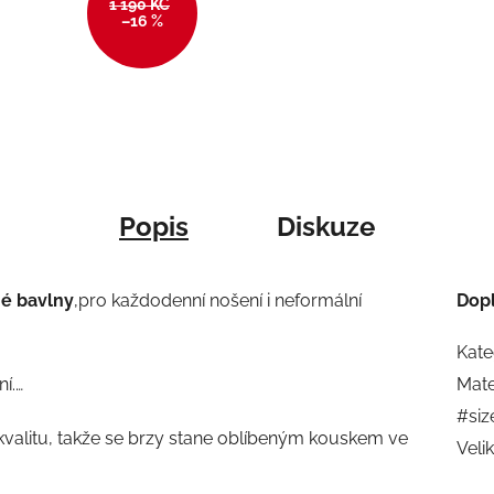
1 190 KČ
–16 %
Popis
Diskuze
é bavlny
,pro každodenní nošení i neformální
Dop
Kate
í.…
Mate
#siz
 kvalitu, takže se brzy stane oblíbeným kouskem ve
Veli