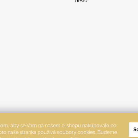
heslo
chom, aby se Vám na našem e-shopu nakupovalo co
S
roto naše stránka používá soubory cookies. Budeme