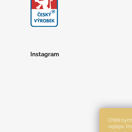
Instagram
Chtěli by
nejlépe. P