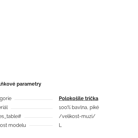
lňkové parametry
gorie
Polokošile trička
riál
100% bavlna, piké
es_table#
/velikost-muzi/
kost modelu
L