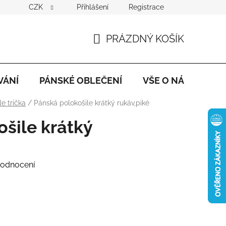
CZK
Přihlášení
Registrace
PRÁZDNÝ KOŠÍK
NÁKUPNÍ
KOŠÍK
VÁNÍ
PÁNSKÉ OBLEČENÍ
VŠE O NÁKUPU
le trička
/
Pánská polokošile krátký rukáv,piké
šile krátký
hodnocení