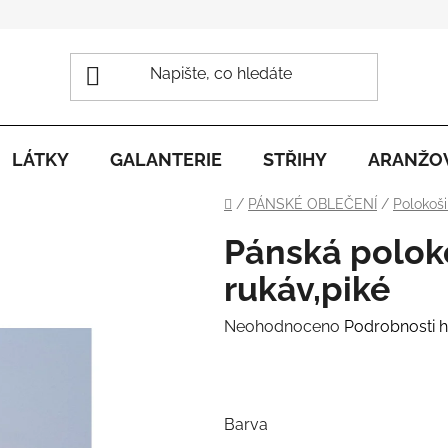
LÁTKY
GALANTERIE
STŘIHY
ARANŽO
Domů
/
PÁNSKÉ OBLEČENÍ
/
Polokoši
Pánská poloko
rukáv,piké
Průměrné
Neohodnoceno
Podrobnosti 
hodnocení
.p
produktu
je
Barva
0,0