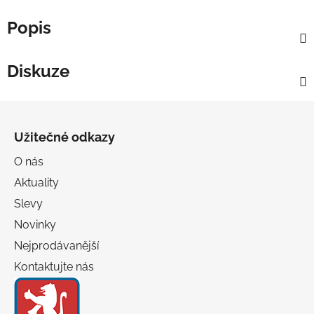
Popis
Diskuze
Z
á
Užitečné odkazy
p
a
O nás
t
Aktuality
í
Slevy
Novinky
Nejprodávanější
Kontaktujte nás