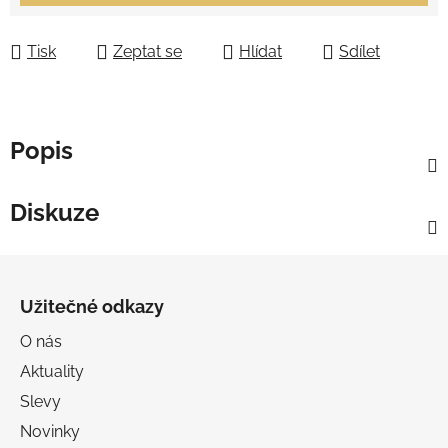
Tisk
Zeptat se
Hlídat
Sdílet
Popis
Diskuze
Z
á
Užitečné odkazy
p
a
O nás
t
Aktuality
í
Slevy
Novinky