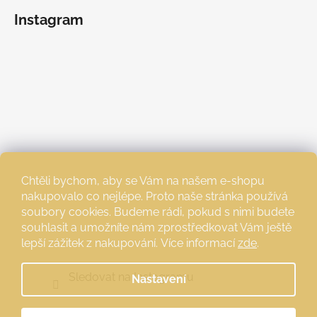
Instagram
Chtěli bychom, aby se Vám na našem e-shopu
nakupovalo co nejlépe. Proto naše stránka používá
soubory cookies. Budeme rádi, pokud s nimi budete
souhlasit a umožníte nám zprostředkovat Vám ještě
lepší zážitek z nakupování.
Více informací
zde
.
Sledovat na Instagramu
Nastavení