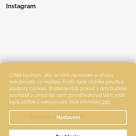
Instagram
Chtěli bychom, aby se Vám na našem e-shopu
nakupovalo co nejlépe. Proto naše stránka používá
soubory cookies. Budeme rádi, pokud s nimi budete
souhlasit a umožníte nám zprostředkovat Vám ještě
lepší zážitek z nakupování.
Více informací
zde
.
Sledovat na Instagramu
Nastavení