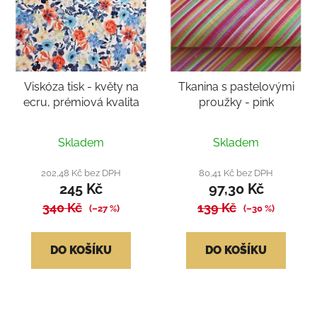
Viskóza tisk - květy na
Tkanina s pastelovými
ecru, prémiová kvalita
proužky - pink
Průměrné
Průměrné
Skladem
Skladem
hodnocení
hodnocení
produktu
produktu
202,48 Kč bez DPH
80,41 Kč bez DPH
245 Kč
97,30 Kč
je
je
340 Kč
4,3
139 Kč
5,0
(–27 %)
(–30 %)
z
z
5
5
DO KOŠÍKU
DO KOŠÍKU
hvězdiček.
hvězdiček.