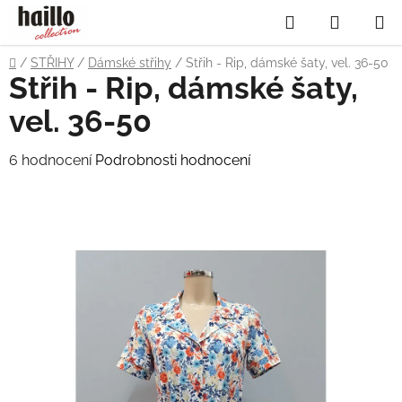
Přejít
Hledat
NÁKUP
na
obsah
KOŠÍK
Domů
/
STŘIHY
/
Dámské střihy
/
Střih - Rip, dámské šaty, vel. 36-50
Střih - Rip, dámské šaty,
vel. 36-50
Průměrné
6 hodnocení
Podrobnosti hodnocení
hodnocení
produktu
je
4,5
z
5
hvězdiček.