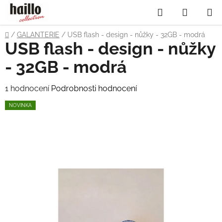
Přejít
Hledat
NÁKUP
na
obsah
KOŠÍK
Domů
/
GALANTERIE
/
USB flash - design - nůžky - 32GB - modrá
USB flash - design - nůžky
- 32GB - modrá
Průměrné
1 hodnocení
Podrobnosti hodnocení
hodnocení
NOVINKA
produktu
je
5,0
z
5
hvězdiček.