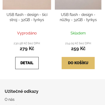
USB flash - design - šicí
USB flash - design -
stroj - 32GB - tyrkys
nůžky - 32GB - tyrkys
Průměrné
Vyprodáno
Skladem
hodnocení
produktu
230,58 Kč bez DPH
214,05 Kč bez DPH
279 Kč
259 Kč
je
5,0
z
DETAIL
DO KOŠÍKU
5
hvězdiček.
Z
á
Užitečné odkazy
p
a
O nás