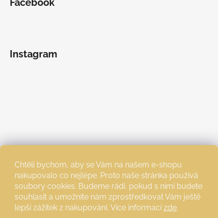
Facebook
Instagram
Chtěli bychom, aby se Vám na našem e-shopu
nakupovalo co nejlépe. Proto naše stránka používá
soubory cookies. Budeme rádi, pokud s nimi budete
souhlasit a umožníte nám zprostředkovat Vám ještě
lepší zážitek z nakupování.
Více informací
zde
.