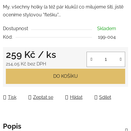
My, všechny holky (a též pár kluků) co milujeme šití, jistě
oceníme stylovou "flešku"...
Dostupnost
Skladem
Kód:
199-004
259 Kč
/ ks
214,05 Kč bez DPH
Měrná cena:
DO KOŠÍKU
Tisk
Zeptat se
Hlídat
Sdílet
Popis