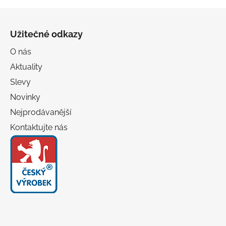
Z
á
Užitečné odkazy
p
a
O nás
t
Aktuality
í
Slevy
Novinky
Nejprodávanější
Kontaktujte nás