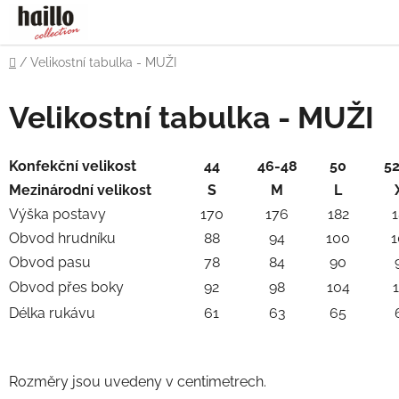
Přejít
na
obsah
Domů
/
Velikostní tabulka - MUŽI
Velikostní tabulka - MUŽI
Konfekční velikost
44
46-48
50
5
Mezinárodní velikost
S
M
L
Výška postavy
170
176
182
Obvod hrudníku
88
94
100
1
Obvod pasu
78
84
90
Obvod přes boky
92
98
104
Délka rukávu
61
63
65
Rozměry jsou uvedeny v centimetrech.